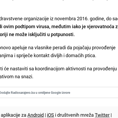
zdravstvene organizacije iz novembra 2016. godine, do sa
udi ovim podtipom virusa, međutim iako je vjerovatnoća 
riji ne može isključiti u potpunosti.
onovo apeluje na vlasnike peradi da pojačaju provođenje
jima i spriječe kontakt divljih i domaćih ptica.
ti će nastaviti sa koordinacijom aktivnosti na provođenju
lativom na snazi.
Dodajte Radiosarajevo.ba u omiljene Google izvore
aplikacije za
Android
|
iOS
i društvenih mreža
Twitter
|