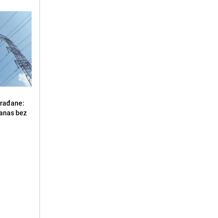
građane:
danas bez