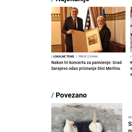
/
LOKALNE TEME
I
PRIJE 2 DANA
/
Nakon tri koncerta za pamćenje: Grad
Sarajevo odao priznanje Dini Merlinu
s
/
Povezano
28
S
p