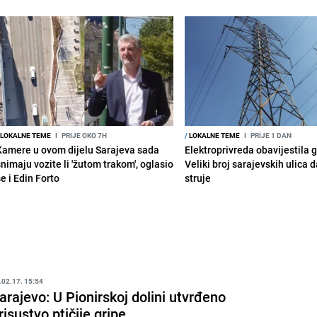
LOKALNE TEME
I
PRIJE OKO 7H
/
LOKALNE TEME
I
PRIJE 1 DAN
Kamere u ovom dijelu Sarajeva sada
Elektroprivreda obavijestila 
snimaju vozite li 'žutom trakom', oglasio
Veliki broj sarajevskih ulica 
e i Edin Forto
struje
.02.17. 15:54
arajevo: U Pionirskoj dolini utvrđeno
risustvo ptičije gripe