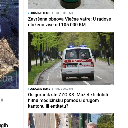
/
LOKALNE TEME
I
PRIJE OKO 5H
Završena obnova Vječne vatre: U radove
uloženo više od 105.000 KM
/
LOKALNE TEME
I
PRIJE OKO 6H
Osiguranik ste ZZO KS. Možete li dobiti
lu
hitnu medicinsku pomoć u drugom
kantonu ili entitetu?
ugih