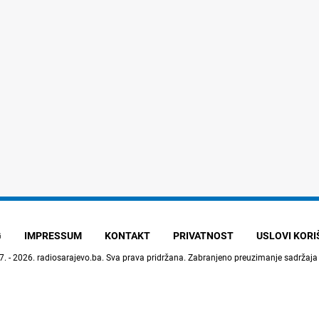
G
IMPRESSUM
KONTAKT
PRIVATNOST
USLOVI KOR
7. - 2026.
radiosarajevo.ba
. Sva prava pridržana. Zabranjeno preuzimanje sadržaja