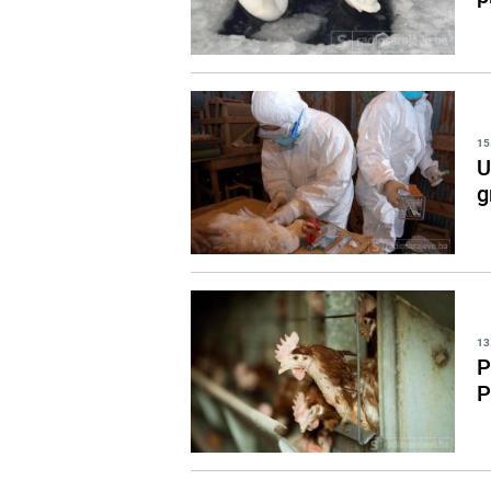
15
U
g
13
P
P