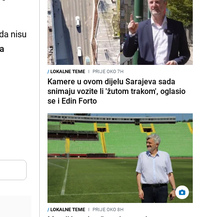
da nisu
za
/
LOKALNE TEME
I
PRIJE OKO 7H
Kamere u ovom dijelu Sarajeva sada
snimaju vozite li 'žutom trakom', oglasio
se i Edin Forto
/
LOKALNE TEME
I
PRIJE OKO 8H