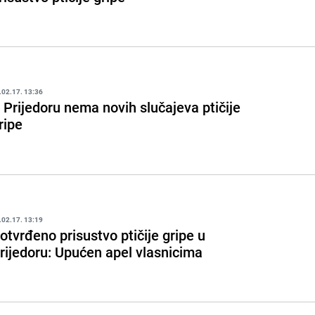
.02.17. 13:36
 Prijedoru nema novih slučajeva ptičije
ripe
.02.17. 13:19
otvrđeno prisustvo ptičije gripe u
rijedoru: Upućen apel vlasnicima