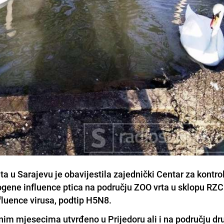
ta u Sarajevu je obavijestila zajednički Centar za kontro
togene influence ptica na području ZOO vrta u sklopu RZC
nfluence virusa, podtip H5N8.
dnim
mjesecima utvrđeno u Prijedoru ali i na području dr