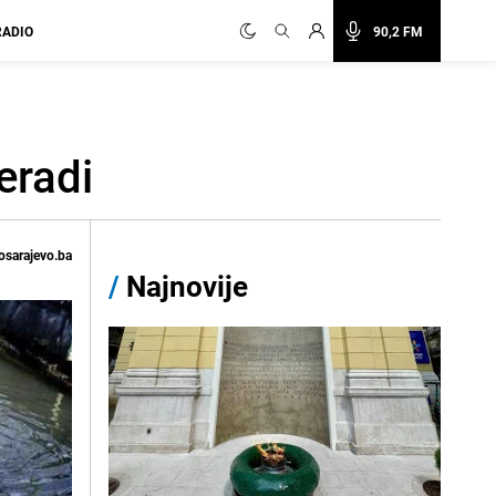
RADIO
90,2 FM
eradi
osarajevo.ba
/
Najnovije