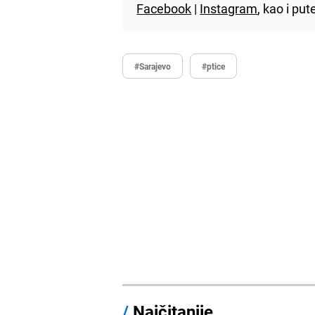
Facebook
|
Instagram
, kao i p
#Sarajevo
#ptice
/
Najčitanije