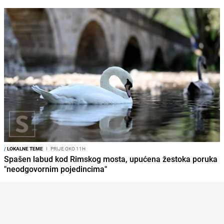
/
LOKALNE TEME
I
PRIJE OKO 11H
Spašen labud kod Rimskog mosta, upućena žestoka poruka
"neodgovornim pojedincima"