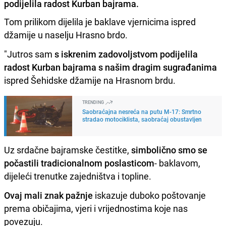
podijelila radost Kurban bajrama.
Tom prilikom dijelila je baklave vjernicima ispred
džamije u naselju Hrasno brdo.
"Jutros sam
s
iskrenim zadovoljstvom podijelila
radost Kurban bajrama s našim dragim sugrađanima
ispred Šehidske džamije na Hrasnom brdu.
TRENDING
Saobraćajna nesreća na putu M-17: Smrtno
stradao motociklista, saobraćaj obustavljen
Uz srdačne bajramske čestitke,
simbolično smo se
počastili tradicionalnom poslasticom
- baklavom,
dijeleći trenutke zajedništva i topline.
Ovaj mali znak pažnje
iskazuje duboko poštovanje
prema običajima, vjeri i vrijednostima koje nas
povezuju.