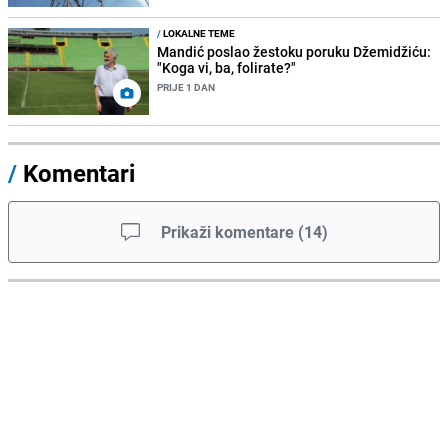
/
LOKALNE TEME
Mandić poslao žestoku poruku Džemidžiću:
"Koga vi, ba, folirate?"
PRIJE 1 DAN
/
Komentari
Prikaži komentare
(
14
)