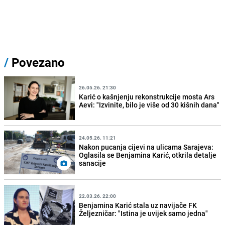
/
Povezano
26.05.26. 21:30
Karić o kašnjenju rekonstrukcije mosta Ars
Aevi: "Izvinite, bilo je više od 30 kišnih dana"
24.05.26. 11:21
Nakon pucanja cijevi na ulicama Sarajeva:
Oglasila se Benjamina Karić, otkrila detalje
sanacije
22.03.26. 22:00
Benjamina Karić stala uz navijače FK
Željezničar: "Istina je uvijek samo jedna"