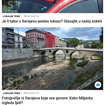
/
LOKALNE TEME
I
PRIJE OKO 7H
Je li taksi u Sarajevu postao luksuz? Glasajte u našoj anketi
/
LOKALNE TEME
I
PRIJE OKO 7H
Fotografije iz Sarajeva koje sve govore: Kako Miljacka
izgleda ljeti?