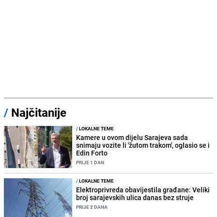
/
Najčitanije
/
LOKALNE TEME
Kamere u ovom dijelu Sarajeva sada
snimaju vozite li 'žutom trakom', oglasio se i
Edin Forto
PRIJE 1 DAN
/
LOKALNE TEME
Elektroprivreda obavijestila građane: Veliki
broj sarajevskih ulica danas bez struje
PRIJE 2 DANA