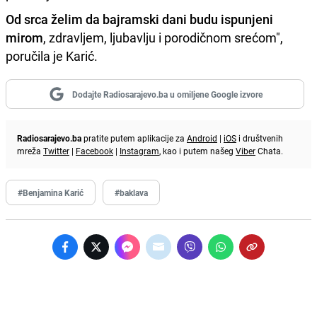
Od srca želim da bajramski dani budu ispunjeni
mirom
, zdravljem, ljubavlju i porodičnom srećom",
poručila je Karić.
Dodajte Radiosarajevo.ba u omiljene Google izvore
Radiosarajevo.ba
pratite putem aplikacije za
Android
|
iOS
i društvenih
mreža
Twitter
|
Facebook
|
Instagram
, kao i putem našeg
Viber
Chata.
#Benjamina Karić
#baklava