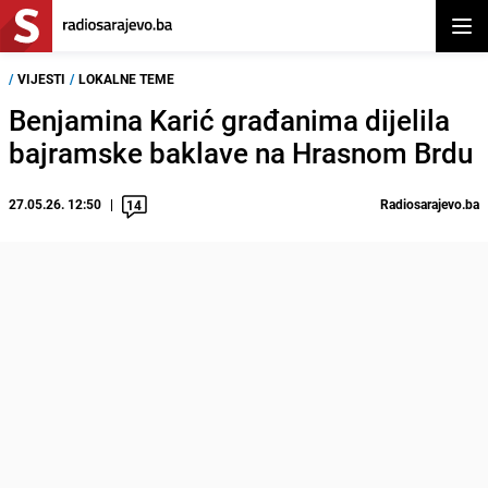
Otvor
/
VIJESTI
/
LOKALNE TEME
Benjamina Karić građanima dijelila
bajramske baklave na Hrasnom Brdu
27.05.26. 12:50
Radiosarajevo.ba
14