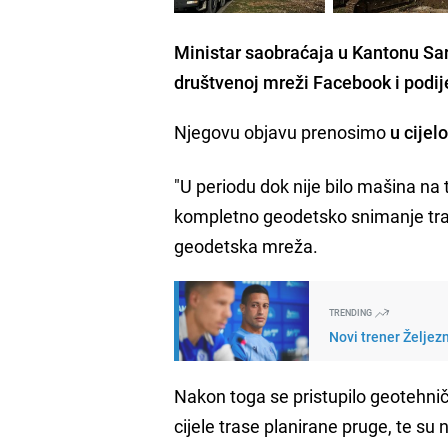
Ministar saobraćaja u Kantonu Sar
društvenoj mreži Facebook i podije
Njegovu objavu prenosimo
u cijelo
"U periodu dok nije bilo mašina na t
kompletno geodetsko snimanje trase
geodetska mreža.
TRENDING
Novi trener Željez
Nakon toga se pristupilo geotehn
cijele trase planirane pruge, te su 