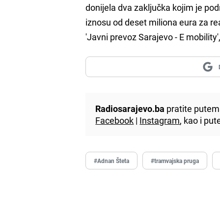
donijela dva zaključka kojim je po
iznosu od deset miliona eura za rea
'Javni prevoz Sarajevo - E mobility
Radiosarajevo.ba
pratite putem 
Facebook
|
Instagram
, kao i p
#Adnan Šteta
#tramvajska pruga