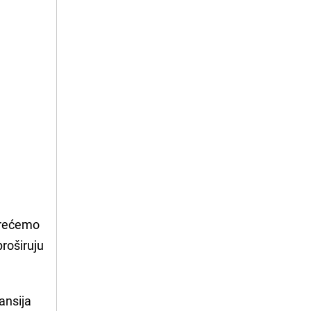
krećemo
proširuju
ansija