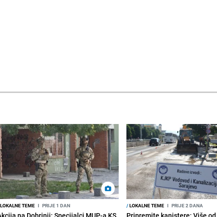
LOKALNE TEME
I
PRIJE 1 DAN
/
LOKALNE TEME
I
PRIJE 2 DANA
Akcija na Dobrinji: Specijalci MUP-a KS
Pripremite kanistere: Više od