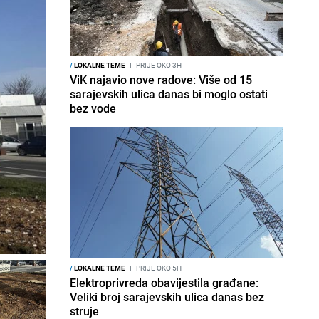
/
LOKALNE TEME
I
PRIJE OKO 3H
ViK najavio nove radove: Više od 15
sarajevskih ulica danas bi moglo ostati
bez vode
/
LOKALNE TEME
I
PRIJE OKO 5H
Elektroprivreda obavijestila građane:
Veliki broj sarajevskih ulica danas bez
struje