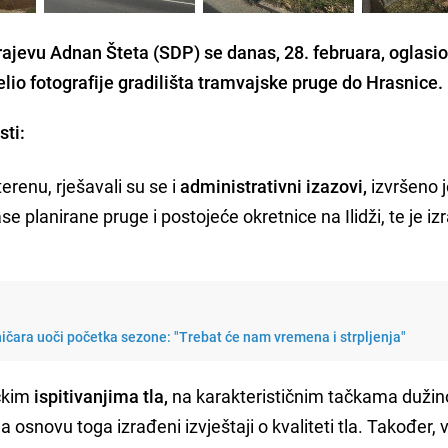
ajevu Adnan Šteta (SDP) se danas, 28. februara, oglasio
lio fotografije gradilišta tramvajske pruge do Hrasnice.
sti:
erenu, rješavali su se i
administrativni izazovi,
izvršeno 
 planirane pruge i postojeće okretnice na Ilidži, te je i
ničara uoči početka sezone: "Trebat će nam vremena i strpljenja"
ičkim
ispitivanjima tla,
na karakterističnim tačkama duži
na osnovu toga izrađeni izvještaji o kvaliteti tla. Također, 