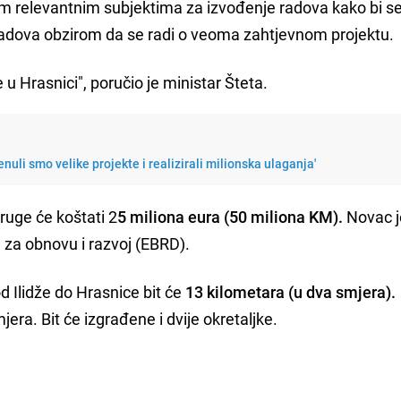
m relevantnim subjektima za izvođenje radova kako bi s
dova obzirom da se radi o veoma zahtjevnom projektu.
u Hrasnici", poručio je ministar Šteta.
nuli smo velike projekte i realizirali milionska ulaganja'
ruge će koštati 2
5 miliona eura (50 miliona KM).
Novac j
za obnovu i razvoj (EBRD).
 Ilidže do Hrasnice bit će
13 kilometara (u dva smjera).
era. Bit će izgrađene i dvije okretaljke.