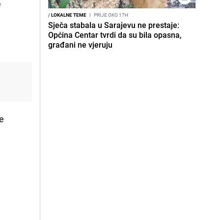
e
/
LOKALNE TEME
I
PRIJE OKO 17H
Sječa stabala u Sarajevu ne prestaje:
Općina Centar tvrdi da su bila opasna,
građani ne vjeruju
e