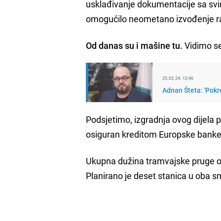
usklađivanje dokumentacije sa svi
omogućilo neometano izvođenje ra
Od danas su i mašine tu.
Vidimo se 
25.02.24. 12:46
Adnan Šteta: 'Pokre
Podsjetimo, izgradnja ovog dijela p
osiguran kreditom Europske banke 
Ukupna dužina tramvajske pruge od
Planirano je deset stanica u oba smj