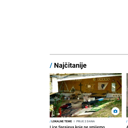
/
Najčitanije
/
LOKALNE TEME
I
PRIJE 2 DANA
/
Lice Sarajeva koje ne smijemo