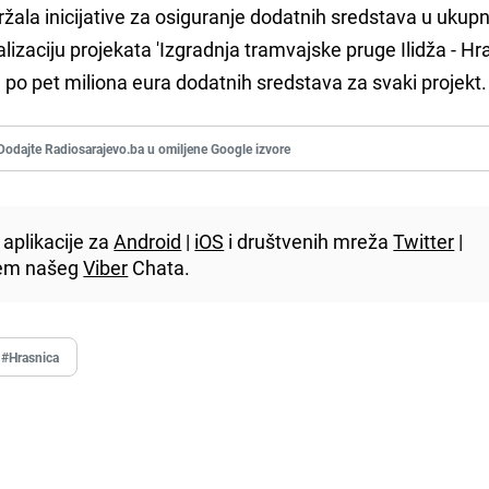
držala inicijative za osiguranje dodatnih sredstava u uku
lizaciju projekata 'Izgradnja tramvajske pruge Ilidža - Hra
', po pet miliona eura dodatnih sredstava za svaki projekt.
Dodajte Radiosarajevo.ba u omiljene Google izvore
aplikacije za
Android
|
iOS
i društvenih mreža
Twitter
|
utem našeg
Viber
Chata.
#Hrasnica