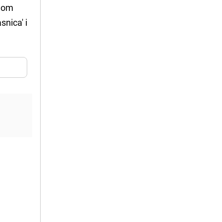
pnom
snica' i