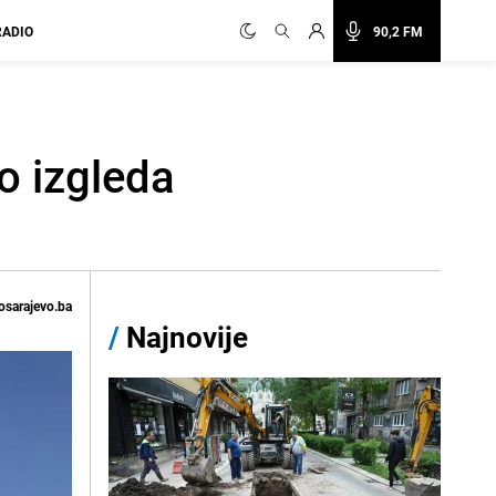
RADIO
90,2 FM
o izgleda
osarajevo.ba
/
Najnovije