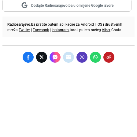
Dodajte Radiosarajevo.ba u omiljene Google izvore
Radiosarajevo.ba
pratite putem aplikacije za
Android
|
iOS
i društvenih
mreža
Twitter
|
Facebook
|
Instagram
, kao i putem našeg
Viber
Chata.