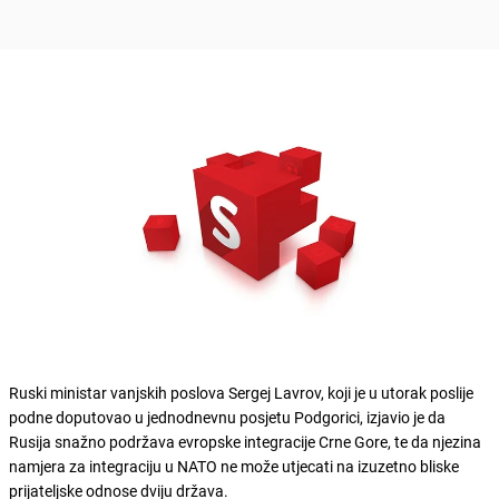
Ruski ministar vanjskih poslova Sergej Lavrov, koji je u utorak poslije
podne doputovao u jednodnevnu posjetu Podgorici, izjavio je da
Rusija snažno podržava evropske integracije Crne Gore, te da njezina
namjera za integraciju u NATO ne može utjecati na izuzetno bliske
prijateljske odnose dviju država.