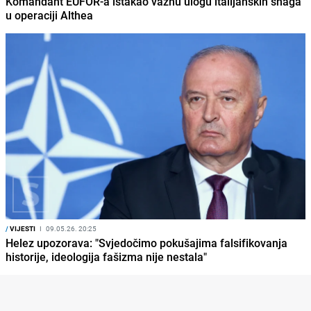
Komandant EUFOR-a istakao važnu ulogu italijanskih snaga
u operaciji Althea
/
VIJESTI
I
09.05.26. 20:25
Helez upozorava: "Svjedočimo pokušajima falsifikovanja
historije, ideologija fašizma nije nestala"