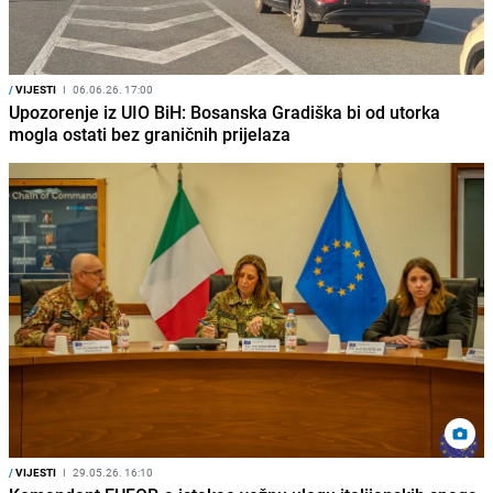
/
VIJESTI
I
06.06.26. 17:00
Upozorenje iz UIO BiH: Bosanska Gradiška bi od utorka
mogla ostati bez graničnih prijelaza
/
VIJESTI
I
29.05.26. 16:10