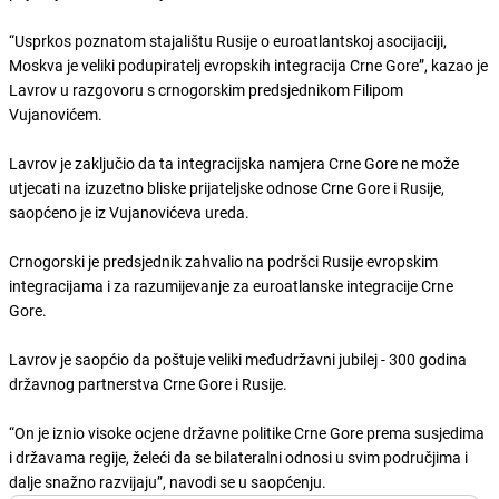
“Usprkos poznatom stajalištu Rusije o euroatlantskoj asocijaciji,
Moskva je veliki podupiratelj evropskih integracija Crne Gore”, kazao je
Lavrov u razgovoru s crnogorskim predsjednikom Filipom
Vujanovićem.
Lavrov je zaključio da ta integracijska namjera Crne Gore ne može
utjecati na izuzetno bliske prijateljske odnose Crne Gore i Rusije,
saopćeno je iz Vujanovićeva ureda.
Crnogorski je predsjednik zahvalio na podršci Rusije evropskim
integracijama i za razumijevanje za euroatlanske integracije Crne
Gore.
Lavrov je saopćio da poštuje veliki međudržavni jubilej - 300 godina
državnog partnerstva Crne Gore i Rusije.
“On je iznio visoke ocjene državne politike Crne Gore prema susjedima
i državama regije, želeći da se bilateralni odnosi u svim područjima i
dalje snažno razvijaju”, navodi se u saopćenju.