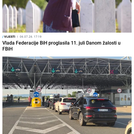
/
VIJESTI
I
06.07.26. 17:19
Vlada Federacije BiH proglasila 11. juli Danom žalosti u
FBiH