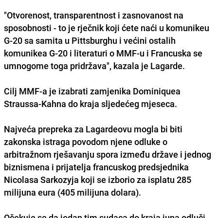
"Otvorenost, transparentnost i zasnovanost na
sposobnosti - to je rječnik koji ćete naći u komunikeu
G-20 sa samita u Pittsburghu i većini ostalih
komunikea G-20 i literaturi o MMF-u i Francuska se
umnogome toga pridržava", kazala je Lagarde.
Cilj MMF-a je izabrati zamjenika Dominiquea
Straussa-Kahna do kraja sljedećeg mjeseca.
Najveća prepreka za Lagardeovu mogla bi biti
zakonska istraga povodom njene odluke o
arbitražnom rješavanju spora između države i jednog
biznismena i prijatelja francuskog predsjednika
Nicolasa Sarkozyja koji se izborio za isplatu 285
milijuna eura (405 milijuna dolara).
Očekuje se da jedan tim sudaca do kraja juna odluči