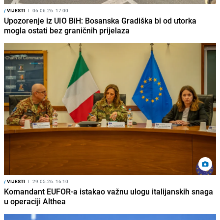
/
VIJESTI
I
06.06.26. 17:00
Upozorenje iz UIO BiH: Bosanska Gradiška bi od utorka
mogla ostati bez graničnih prijelaza
/
VIJESTI
I
29.05.26. 16:10
Komandant EUFOR-a istakao važnu ulogu italijanskih snaga
u operaciji Althea