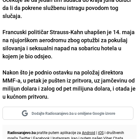
da li da pokrene službenu istragu povodom tog
slučaja.
Francuski političar Strauss-Kahn uhapšen je 14. maja
na njujorškom aerodromu zbog optužbi za pokušaj
silovanja i seksualni napad na sobaricu hotela u
kojem je bio odsjeo.
Nakon što je podnio ostavku na položaj direktora
MMF-a, u petak je pušten iz pritvora, uz jamčevinu od
milijun dolara i zalog od pet milijuna dolara, i otada je
u kućnom pritvoru.
Dodajte Radiosarajevo.ba u omiljene Google izvore
Radiosarajevo.ba
pratite putem aplikacije za
Android
|
iOS
i društvenih
mreža
Twitter
|
Facebook
|
Instagram
, kao i putem našeg
Viber
Chata.