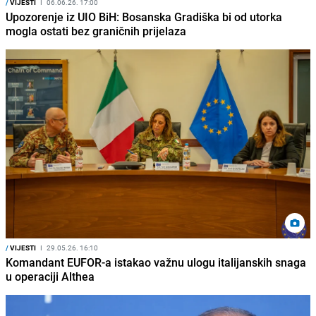
/
VIJESTI
I
06.06.26. 17:00
Upozorenje iz UIO BiH: Bosanska Gradiška bi od utorka
mogla ostati bez graničnih prijelaza
/
VIJESTI
I
29.05.26. 16:10
Komandant EUFOR-a istakao važnu ulogu italijanskih snaga
u operaciji Althea