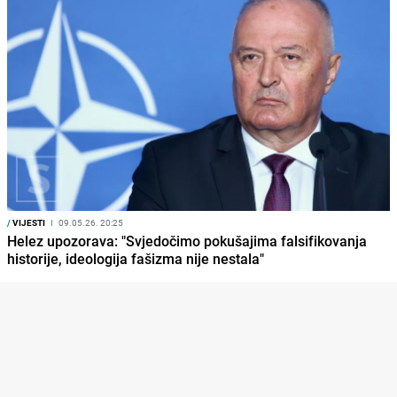
/
VIJESTI
I
09.05.26. 20:25
Helez upozorava: "Svjedočimo pokušajima falsifikovanja
historije, ideologija fašizma nije nestala"