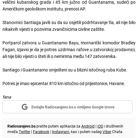
veličini kubanskog grada i 45 km južno od Guantanama, sudeći po
Američkom geološkom institutu, prenosi AP.
Stanovnici Santiaga javili su da su osjetili podrhtavanje tla, ali nije bilo
nikakvih vijesti o pozivima zvaničnicima civilne zaštite.
Portparol zatvora u Guantanamo Bayu, mornarički komodor Bradley
Fagan, izjavio je da je potres uzdrmao rafove u zatvorskoj prodavnici,
ali nije bilo vijesti o šteti ili o nemirima među 147 zatvorenika.
Santiago i Guantanamo smješteni su u blizini istočnog ruba Kube.
Potres je imao epicentar 810 km istočno od prijestonice, Havane.
fena
Dodajte Radiosarajevo.ba u omiljene Google izvore
Radiosarajevo.ba
pratite putem aplikacije za
Android
|
iOS
i društvenih
mreža
Twitter
|
Facebook
|
Instagram
, kao i putem našeg
Viber
Chata.