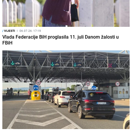
/
VIJESTI
I
06.07.26. 17:19
Vlada Federacije BiH proglasila 11. juli Danom žalosti u
FBiH