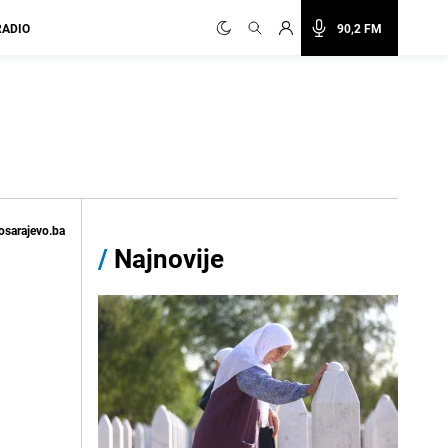
RADIO
90,2 FM
osarajevo.ba
/
Najnovije