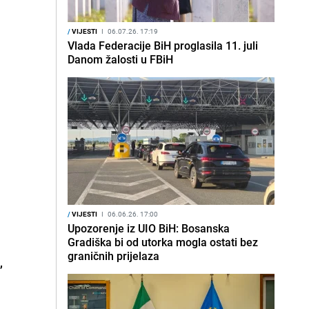
/
VIJESTI
I
06.07.26. 17:19
Vlada Federacije BiH proglasila 11. juli
Danom žalosti u FBiH
/
VIJESTI
I
06.06.26. 17:00
Upozorenje iz UIO BiH: Bosanska
Gradiška bi od utorka mogla ostati bez
graničnih prijelaza
,