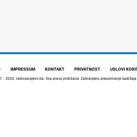
G
IMPRESSUM
KONTAKT
PRIVATNOST
USLOVI KOR
7. - 2026.
radiosarajevo.ba
. Sva prava pridržana. Zabranjeno preuzimanje sadržaja