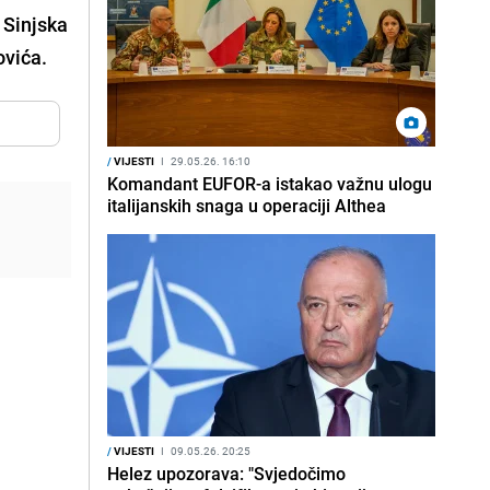
 Sinjska
ovića.
/
VIJESTI
I
29.05.26. 16:10
Komandant EUFOR-a istakao važnu ulogu
italijanskih snaga u operaciji Althea
/
VIJESTI
I
09.05.26. 20:25
Helez upozorava: "Svjedočimo