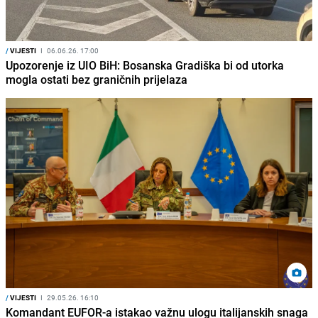
/
VIJESTI
I
06.06.26. 17:00
Upozorenje iz UIO BiH: Bosanska Gradiška bi od utorka
mogla ostati bez graničnih prijelaza
/
VIJESTI
I
29.05.26. 16:10
Komandant EUFOR-a istakao važnu ulogu italijanskih snaga