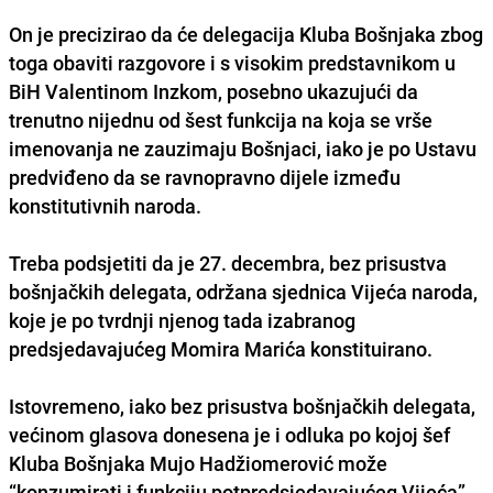
On je precizirao da će delegacija Kluba Bošnjaka zbog
toga obaviti razgovore i s visokim predstavnikom u
BiH Valentinom Inzkom, posebno ukazujući da
trenutno nijednu od šest funkcija na koja se vrše
imenovanja ne zauzimaju Bošnjaci, iako je po Ustavu
predviđeno da se ravnopravno dijele između
konstitutivnih naroda.
Treba podsjetiti da je 27. decembra, bez prisustva
bošnjačkih delegata, održana sjednica Vijeća naroda,
koje je po tvrdnji njenog tada izabranog
predsjedavajućeg Momira Marića konstituirano.
Istovremeno, iako bez prisustva bošnjačkih delegata,
većinom glasova donesena je i odluka po kojoj šef
Kluba Bošnjaka Mujo Hadžiomerović može
“konzumirati i funkciju potpredsjedavajućeg Vijeća”,