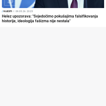
/
VIJESTI
I
09.05.26. 20:25
Helez upozorava: "Svjedočimo pokušajima falsifikovanja
historije, ideologija fašizma nije nestala"