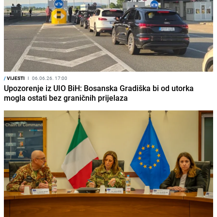
/
VIJESTI
I
06.06.26. 17:00
Upozorenje iz UIO BiH: Bosanska Gradiška bi od utorka
mogla ostati bez graničnih prijelaza