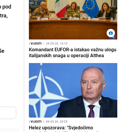
o pod
tra,
/
VIJESTI
I
29.05.26. 16:10
Komandant EUFOR-a istakao važnu ulogu
še
italijanskih snaga u operaciji Althea
/
VIJESTI
I
09.05.26. 20:25
Helez upozorava: "Svjedočimo