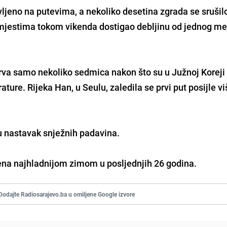
avljeno na putevima, a nekoliko desetina zgrada se srušil
 mjestima tokom vikenda dostigao debljinu od jednog me
trva samo nekoliko sedmica nakon što su u Južnoj Koreji
ture. Rijeka Han, u Seulu, zaledila se prvi put posijle vi
u nastavak snježnih padavina.
ena najhladnijom zimom u posljednjih 26 godina.
Dodajte Radiosarajevo.ba u omiljene Google izvore