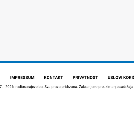
G
IMPRESSUM
KONTAKT
PRIVATNOST
USLOVI KOR
7. - 2026.
radiosarajevo.ba
. Sva prava pridržana. Zabranjeno preuzimanje sadržaja