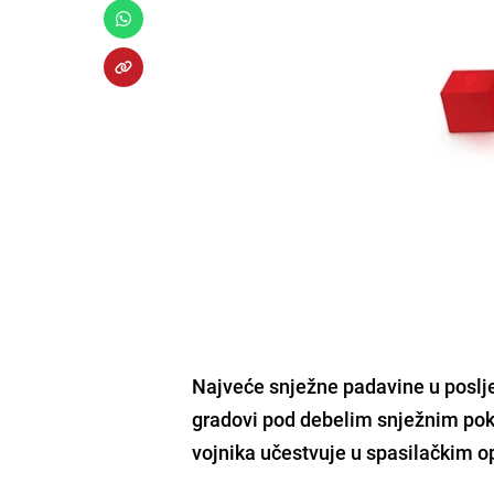
Najveće snježne padavine u poslje
gradovi pod debelim snježnim pokr
vojnika učestvuje u spasilačkim 