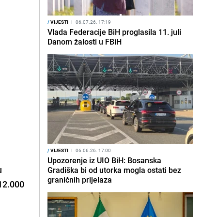
/
VIJESTI
I
06.07.26. 17:19
Vlada Federacije BiH proglasila 11. juli
Danom žalosti u FBiH
/
VIJESTI
I
06.06.26. 17:00
Upozorenje iz UIO BiH: Bosanska
u
Gradiška bi od utorka mogla ostati bez
graničnih prijelaza
 12.000