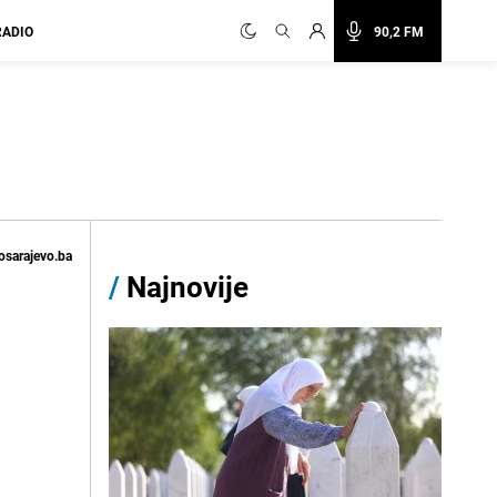
RADIO
90,2 FM
osarajevo.ba
/
Najnovije