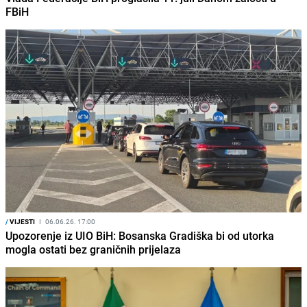
FBiH
/
VIJESTI
I
06.06.26. 17:00
Upozorenje iz UIO BiH: Bosanska Gradiška bi od utorka
mogla ostati bez graničnih prijelaza