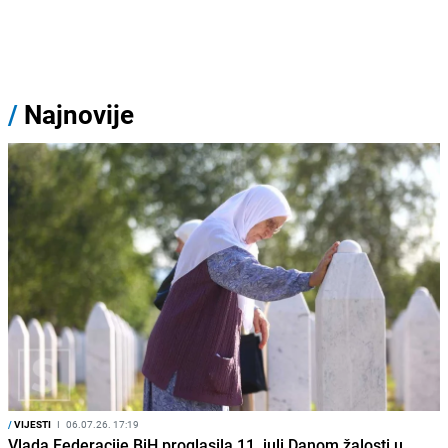
/
Najnovije
/
VIJESTI
I
06.07.26. 17:19
Vlada Federacije BiH proglasila 11. juli Danom žalosti u