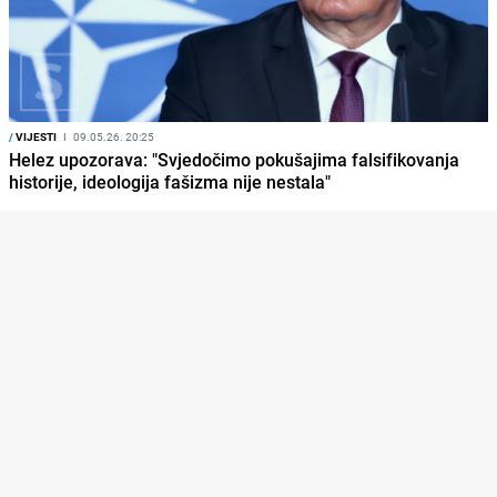
/
VIJESTI
I
09.05.26. 20:25
Helez upozorava: "Svjedočimo pokušajima falsifikovanja
historije, ideologija fašizma nije nestala"