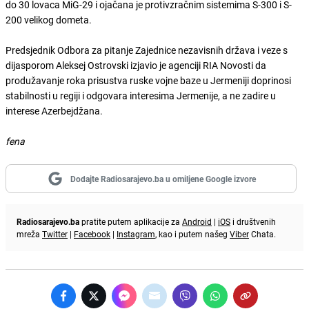
do 30 lovaca MiG-29 i ojačana je protivzračnim sistemima S-300 i S-
200 velikog dometa.
Predsjednik Odbora za pitanje Zajednice nezavisnih država i veze s
dijasporom Aleksej Ostrovski izjavio je agenciji RIA Novosti da
produžavanje roka prisustva ruske vojne baze u Jermeniji doprinosi
stabilnosti u regiji i odgovara interesima Jermenije, a ne zadire u
interese Azerbejdžana.
fena
Dodajte Radiosarajevo.ba u omiljene Google izvore
Radiosarajevo.ba
pratite putem aplikacije za
Android
|
iOS
i društvenih
mreža
Twitter
|
Facebook
|
Instagram
, kao i putem našeg
Viber
Chata.