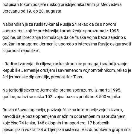
potpisan tokom posjete ruskog predsjednika Dmitrija Medvedeva
Jerevanu od 19. do 20. augusta.
Nalbandian je za ruski tv-kanal Rusija 24 rekao da će u novom
sporazumu, koji će predstavljati produženje sporazuma iz 1995.
godine, biti preciznija formulacija da će "ruska vojna baza zajedno s
oružanim snagama Jermenije uporedo s interesima Rusije osiguravati
sigurnost republike".
- Radi ostvarenja tih ciljeva, ruska strana će pomagati snabdijevanje
Republike Jermenije oružjem i savremenom vojnom tehnikom, rekao je
šef jermenske diplomatije, prenosi Itar-Tass.
Na teritoriji sjeverne Jermenije, prema sporazumu iz marta 1995.
godine, nalazi se ruska 102. vojna baza s približno 3.500 vojnika.
Ruska džavna agencija, pozivajući se na informacije vojnih izvora,
navodi da je baza opremljena snažnim odbrambenim naoružanjem
koje čine 74 tenka, 148 oklopnih transportera, 17 borbenih
pješadijskih vozila i 84 artiljerijska sistema. Vazduhoplovna grupa ima