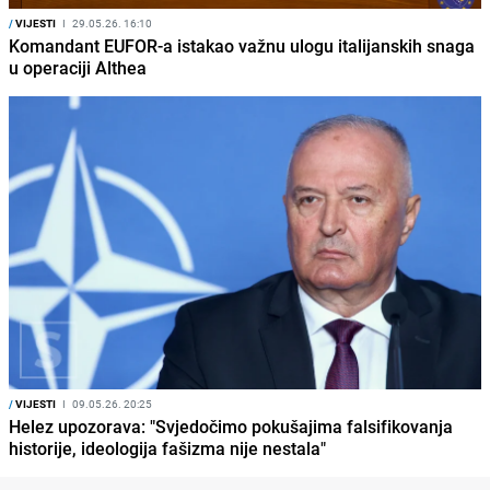
/
VIJESTI
I
29.05.26. 16:10
Komandant EUFOR-a istakao važnu ulogu italijanskih snaga
u operaciji Althea
/
VIJESTI
I
09.05.26. 20:25
Helez upozorava: "Svjedočimo pokušajima falsifikovanja
historije, ideologija fašizma nije nestala"