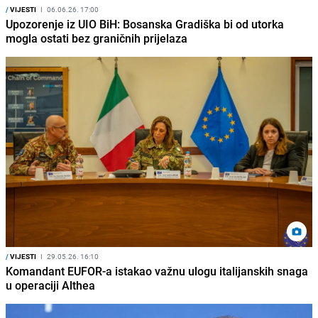
/
VIJESTI
I
06.06.26. 17:00
Upozorenje iz UIO BiH: Bosanska Gradiška bi od utorka
mogla ostati bez graničnih prijelaza
/
VIJESTI
I
29.05.26. 16:10
Komandant EUFOR-a istakao važnu ulogu italijanskih snaga
u operaciji Althea