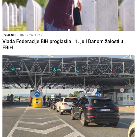
/
VIJESTI
I
06.07.26. 17:19
Vlada Federacije BiH proglasila 11. juli Danom žalosti u
FBiH