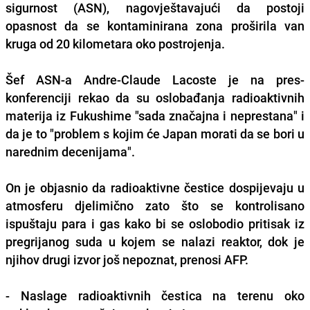
sigurnost (ASN), nagovještavajući da postoji
opasnost da se kontaminirana zona proširila van
kruga od 20 kilometara oko postrojenja.
Šef ASN-a Andre-Claude Lacoste je na pres-
konferenciji rekao da su oslobađanja radioaktivnih
materija iz Fukushime "sada značajna i neprestana" i
da je to "problem s kojim će Japan morati da se bori u
narednim decenijama".
On je objasnio da radioaktivne čestice dospijevaju u
atmosferu djelimično zato što se kontrolisano
ispuštaju para i gas kako bi se oslobodio pritisak iz
pregrijanog suda u kojem se nalazi reaktor, dok je
njihov drugi izvor još nepoznat, prenosi AFP.
- Naslage radioaktivnih čestica na terenu oko