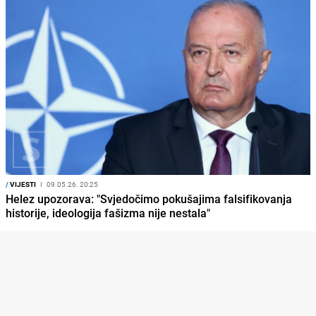
/
VIJESTI
I
09.05.26. 20:25
Helez upozorava: "Svjedočimo pokušajima falsifikovanja
historije, ideologija fašizma nije nestala"