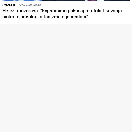
/
VIJESTI
I
09.05.26. 20:25
Helez upozorava: "Svjedočimo pokušajima falsifikovanja
historije, ideologija fašizma nije nestala"