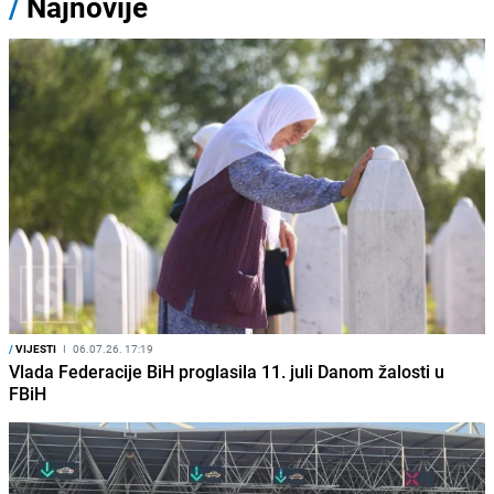
/
Najnovije
/
VIJESTI
I
06.07.26. 17:19
Vlada Federacije BiH proglasila 11. juli Danom žalosti u
FBiH