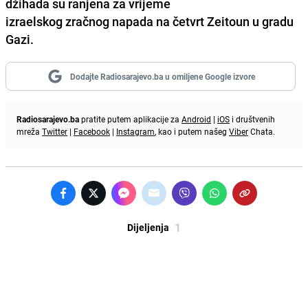
džihada su ranjena za vrijeme
izraelskog zračnog napada na četvrt Zeitoun u gradu
Gazi.
Dodajte Radiosarajevo.ba u omiljene Google izvore
Radiosarajevo.ba
pratite putem aplikacije za
Android
|
iOS
i društvenih
mreža
Twitter
|
Facebook
|
Instagram
, kao i putem našeg
Viber
Chata.
1
Dijeljenja