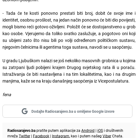
- Tada će te kosti ponovno prestati biti broj, dobit će svoje ime i
identitet, osobnu prošlost, na jedan način ponovno će biti dio povijesti,
mogli bismo reći gotovo oživljeni. Položit će se dostojanstveno u grob
kao osobe. Vjerujemo da toliko svatko zaslužuje, a pogotovo oni koji
su ubijeni zato što nisu bili po volji određenom političkom sustavu,
njegovim čelnicima ili agentima toga sustava, navodi se u saopćenju.
U gradu Ljubuškom nalazi se još nekoliko masovnih grobnica u kojima
su zatrpani ljudi pobijeni krajem Drugog svjetskog rata ili u poraću.
Istraživanja će biti nastavljena i na tim lokalitetima, kao i na drugim
manjima, kaže se na kraju današnjeg saopćenja iz Vicepostulatura.
fena
Dodajte Radiosarajevo.ba u omiljene Google izvore
Radiosarajevo.ba
pratite putem aplikacije za
Android
|
iOS
i društvenih
mreža
Twitter
|
Facebook
|
Instagram
, kao i putem našeg
Viber
Chata.