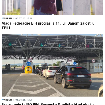
/
VIJESTI
I
06.07.26. 17:19
Vlada Federacije BiH proglasila 11. juli Danom žalosti u
FBiH
/
VIJESTI
I
06.06.26. 17:00
Upozorenje iz UIO BiH: Bosanska Gradiška bi od utorka