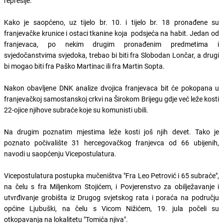
represije.
Kako je saopćeno, uz tijelo br. 10. i tijelo br. 18 pronađene su
franjevačke krunice i ostaci tkanine koja podsjeća na habit. Jedan od
franjevaca, po nekim drugim pronađenim predmetima i
svjedočanstvima svjedoka, trebao bi biti fra Slobodan Lončar, a drugi
bi mogao biti fra Paško Martinac ili fra Martin Sopta.
Nakon obavljene DNK analize dvojica franjevaca bit će pokopana u
franjevačkoj samostanskoj crkvi na Širokom Brijegu gdje već leže kosti
22-ojice njihove subraće koje su komunisti ubili.
Na drugim poznatim mjestima leže kosti još njih devet. Tako je
poznato počivalište 31 hercegovačkog franjevca od 66 ubijenih,
navodi u saopćenju Vicepostulatura.
Vicepostulatura postupka mučeništva "Fra Leo Petrović i 65 subraće",
na čelu s fra Miljenkom Stojićem, i Povjerenstvo za obilježavanje i
utvrđivanje grobišta iz Drugog svjetskog rata i poraća na području
općine Ljubuški, na čelu s Vicom Nižićem, 19. jula počeli su
otkopavanja na lokalitetu "Tomića njiva".