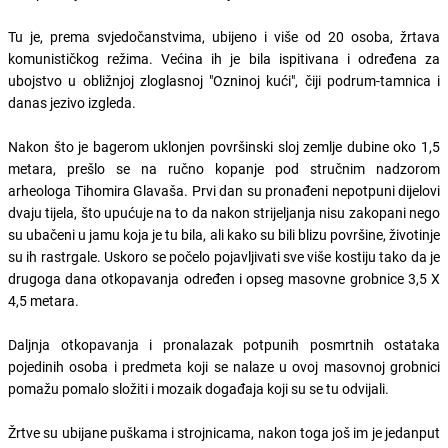
Tu je, prema svjedočanstvima, ubijeno i više od 20 osoba, žrtava
komunističkog režima. Većina ih je bila ispitivana i određena za
ubojstvo u obližnjoj zloglasnoj "Ozninoj kući", čiji podrum-tamnica i
danas jezivo izgleda.
Nakon što je bagerom uklonjen površinski sloj zemlje dubine oko 1,5
metara, prešlo se na ručno kopanje pod stručnim nadzorom
arheologa Tihomira Glavaša. Prvi dan su pronađeni nepotpuni dijelovi
dvaju tijela, što upućuje na to da nakon strijeljanja nisu zakopani nego
su ubačeni u jamu koja je tu bila, ali kako su bili blizu površine, životinje
su ih rastrgale. Uskoro se počelo pojavljivati sve više kostiju tako da je
drugoga dana otkopavanja određen i opseg masovne grobnice 3,5 X
4,5 metara.
Daljnja otkopavanja i pronalazak potpunih posmrtnih ostataka
pojedinih osoba i predmeta koji se nalaze u ovoj masovnoj grobnici
pomažu pomalo složiti i mozaik događaja koji su se tu odvijali.
Žrtve su ubijane puškama i strojnicama, nakon toga još im je jedanput