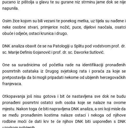
pucano iz pištolja u glavu te su gurane niz strminu jame dok se nije
napunila.
Osim žice kojom su bili vezani te ponekog metka, uz tijela su nađene i
neke osobne stvari, primjerice nožić, puce, dijelovi naočala, osatci
obuće i odjeće, ostaci krunica i drugo.
DNK analiza obavit će se na Patologiji u Splitu pod vodstvom prof. dr.
sc. Marije Definis Gojanović i prof. dr. sc. Davorke Sutlović.
One sa suradnicima od početka rade na identifikaciji pronađenih
posmrtnih ostataka iz Drugog svjetskog rata i poraća za koje se
pretpostavlja da bi mogli pripadati nekome od ubijenih hercegovačkih
franjevaca.
Otkopavanja još nisu gotova i bit će nastavljena sve dok ne budu
pronađeni posmrtni ostatci svih osoba koje se nalaze na ovome
mjestu. Nakon toga će biti napravljena DNK analiza, a oni koji misle da
se među pronađenim kostima nalaze ostaci i nekoga od njihove
rodbine moći će dati krv te će njihov DNK biti uspoređen s DNK
uzorkom pobijenih.