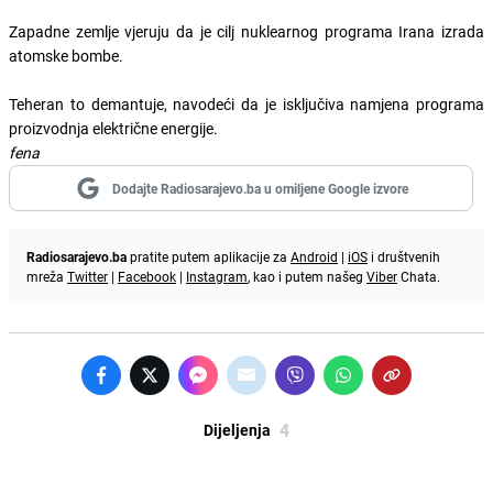
Zapadne zemlje vjeruju da je cilj nuklearnog programa Irana izrada
atomske bombe.
Teheran to demantuje, navodeći da je isključiva namjena programa
proizvodnja električne energije.
fena
Dodajte Radiosarajevo.ba u omiljene Google izvore
Radiosarajevo.ba
pratite putem aplikacije za
Android
|
iOS
i društvenih
mreža
Twitter
|
Facebook
|
Instagram
, kao i putem našeg
Viber
Chata.
4
Dijeljenja