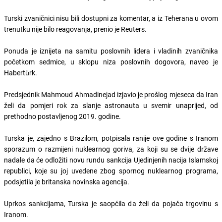
Turski zvaničnici nisu bili dostupni za komentar, a iz Teherana u ovom
trenutku nije bilo reagovanja, prenio je Reuters.
Ponuda je iznijeta na samitu poslovnih lidera i vladinih zvaničnika
početkom sedmice, u sklopu niza poslovnih dogovora, naveo je
Habertürk.
Predsjednik Mahmoud Ahmadinejad izjavio je prošlog mjeseca da Iran
želi da pomjeri rok za slanje astronauta u svemir unaprijed, od
prethodno postavljenog 2019. godine.
Turska je, zajedno s Brazilom, potpisala ranije ove godine s Iranom
sporazum o razmijeni nuklearnog goriva, za koji su se dvije države
nadale da će odložiti novu rundu sankcija Ujedinjenih nacija Islamskoj
republici, koje su joj uvedene zbog spornog nuklearnog programa,
podsjetila je britanska novinska agencija.
Uprkos sankcijama, Turska je saopćila da želi da pojača trgovinu s
Iranom.