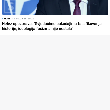
/
VIJESTI
I
09.05.26. 20:25
Helez upozorava: "Svjedočimo pokušajima falsifikovanja
historije, ideologija fašizma nije nestala"