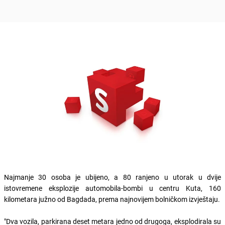
Najmanje 30 osoba je ubijeno, a 80 ranjeno u utorak u dvije
istovremene eksplozije automobila-bombi u centru Kuta, 160
kilometara južno od Bagdada, prema najnovijem bolničkom izvještaju.
"Dva vozila, parkirana deset metara jedno od drugoga, eksplodirala su