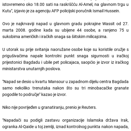
istovremeno oko 18.00 sati na raskrščću Al-Amel, na glavnom trgu u
Kutu", izjavio je za agenciju AFP policijski poručnik Ismail Hussein.
Ovo je najkrvaviji napad u glavnom gradu pokrajine Wassit od 27.
marta 2008. godine kada su ubijene 44 osobe, a ranjeno 75 u
sukobima američkih i iračkih snaga sa šiitskim milicajcima.
U utorak su prije svitanja naoružane osobe koje su koristile oružje s
prigušivačima napale kontrolni punkt snaga sigurnosti u iračkoj
prijestonici Bagdadu i ubile pet policajaca, saopćio je izvor iz iračkog
ministarstva unutarnjih poslova.
"Napad se desio u kvartu Mansour u zapadnom dijelu centra Bagdada
samo nekoliko trenutaka nakon što su tri minobacačke granate
pogodile to područje" kazao je izvor.
Niko nije povrijeđen u granatiranju, prenio je Reuters.
"Napadači su podigli zastavu organizacije Islamska država Irak,
ogranka Al-Qaide u toj zemlji, iznad kontrolnog punkta nakon napada,