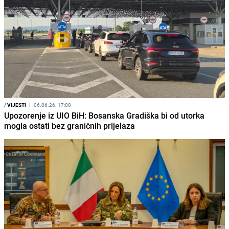
/
VIJESTI
I
06.06.26. 17:00
Upozorenje iz UIO BiH: Bosanska Gradiška bi od utorka
mogla ostati bez graničnih prijelaza