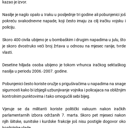
kazao je izvor.
Nasilje je naglo opalo u Iraku u posljednje tri godine ali pobunjenici još
pokreću svakodnevne napade, koji često imaju za cilj iračku vojsku i
policiju.
Skoro 400 civila ubijeno je u bombaškim i drugim napadima u julu, što
je skoro dvostruko veći broj žrtava u odnosu na mjesec ranije, tvrde
vlasti.
Desetine hiljada osoba ubijeno je tokom vrhunca iračkog sektaškog
nasilja u periodu 2006.-2007. godine.
Pobunjenici često koriste oružje s prigušivačima u napadima na snage
sigurnosti kako bi izbjegli uzbunjivanje vojnika i policajaca na obližnjim
kontrolnim punktovima i tako omogućili sebi bijeg.
Vjeruje se da militanti koriste politički vakuum nakon iračkih
parlamentarnih izbora održanih 7. marta. Skoro pet mjeseci nakon
njih šiitske, sunitske i kurdske frakcije još nisu postigle dogovor oko
koalicijske vlade.