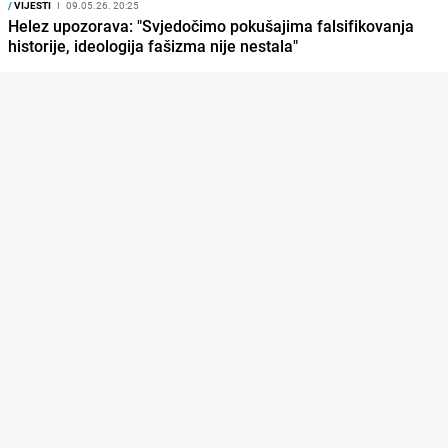
/
VIJESTI
I
09.05.26. 20:25
Helez upozorava: "Svjedočimo pokušajima falsifikovanja
historije, ideologija fašizma nije nestala"