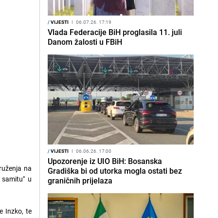
/
VIJESTI
I
06.07.26. 17:19
Vlada Federacije BiH proglasila 11. juli
Danom žalosti u FBiH
/
VIJESTI
I
06.06.26. 17:00
Upozorenje iz UIO BiH: Bosanska
ruženja na
Gradiška bi od utorka mogla ostati bez
 samitu" u
graničnih prijelaza
e Inzko, te