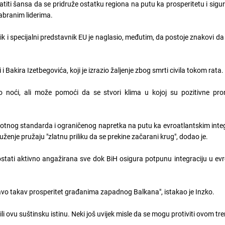
iti šansa da se pridruže ostatku regiona na putu ka prosperitetu i sigu
abranim liderima.
 i specijalni predstavnik EU je naglasio, međutim, da postoje znakovi da s
i i Bakira Izetbegovića, koji je izrazio žaljenje zbog smrti civila tokom rata.
ko noći, ali može pomoći da se stvori klima u kojoj su pozitivne pro
votnog standarda i ograničenog napretka na putu ka evroatlantskim inte
uženje pružaju "zlatnu priliku da se prekine začarani krug", dodao je.
tati aktivno angažirana sve dok BiH osigura potpunu integraciju u evr
ravo takav prosperitet građanima zapadnog Balkana", istakao je Inzko.
tili ovu suštinsku istinu. Neki još uvijek misle da se mogu protiviti ovom tr