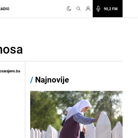
RADIO
90,2 FM
inosa
osarajevo.ba
/
Najnovije