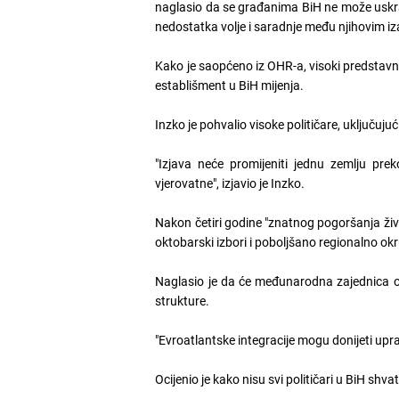
naglasio da se građanima BiH ne može uskrat
nedostatka volje i saradnje među njihovim iz
Kako je saopćeno iz OHR-a, visoki predstavnik
establišment u BiH mijenja.
Inzko je pohvalio visoke političare, uključujuć
"Izjava neće promijeniti jednu zemlju pre
vjerovatne", izjavio je Inzko.
Nakon četiri godine "znatnog pogoršanja ži
oktobarski izbori i poboljšano regionalno okr
Naglasio je da će međunarodna zajednica os
strukture.
"Evroatlantske integracije mogu donijeti up
Ocijenio je kako nisu svi političari u BiH shva