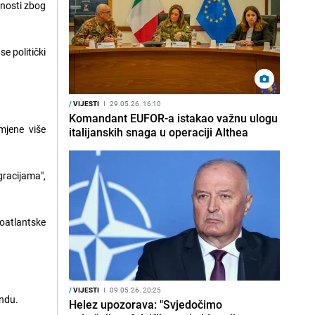
rnosti zbog
e politički
/
VIJESTI
I
29.05.26. 16:10
Komandant EUFOR-a istakao važnu ulogu
mjene više
italijanskih snaga u operaciji Althea
gracijama",
oatlantske
/
VIJESTI
I
09.05.26. 20:25
endu.
Helez upozorava: "Svjedočimo