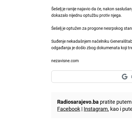
Šešelj je ranije najavio da će, nakon saslušan
dokazalo nijednu optužbu protiv njega.
Šešelj je optužen za progone nesrpskog stan
Suđenje nekadašnjem načelniku Generalštaba 
odgađanja je došlo zbog dokumenata koji tre
nezavisne.com
Radiosarajevo.ba
pratite putem 
Facebook
|
Instagram
, kao i p