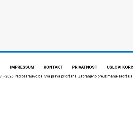
G
IMPRESSUM
KONTAKT
PRIVATNOST
USLOVI KOR
7. - 2026.
radiosarajevo.ba
. Sva prava pridržana. Zabranjeno preuzimanje sadržaja