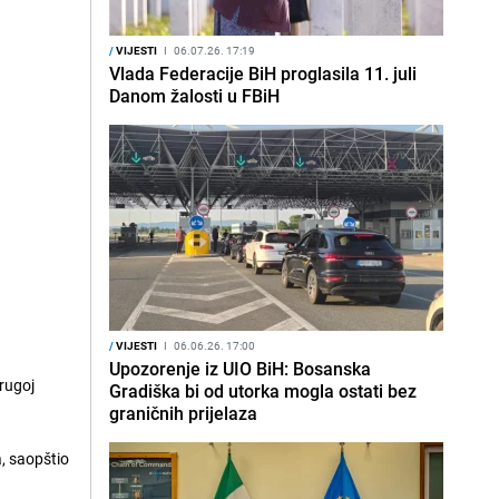
/
VIJESTI
I
06.07.26. 17:19
Vlada Federacije BiH proglasila 11. juli
Danom žalosti u FBiH
/
VIJESTI
I
06.06.26. 17:00
Upozorenje iz UIO BiH: Bosanska
drugoj
Gradiška bi od utorka mogla ostati bez
graničnih prijelaza
a, saopštio