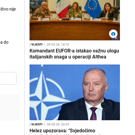
štvo nije
 a do
/
VIJESTI
I
29.05.26. 16:10
Komandant EUFOR-a istakao važnu ulogu
italijanskih snaga u operaciji Althea
/
VIJESTI
I
09.05.26. 20:25
Helez upozorava: "Svjedočimo