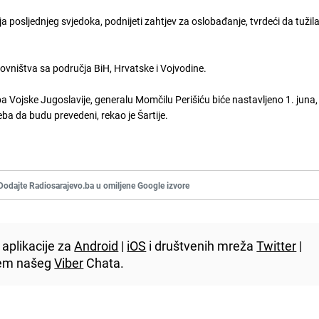
ja posljednjeg svjedoka, podnijeti zahtjev za oslobađanje, tvrdeći da tužila
ovništva sa područja BiH, Hrvatske i Vojvodine.
Vojske Jugoslavije, generalu Momčilu Perišiću biće nastavljeno 1. juna,
ba da budu prevedeni, rekao je Šartije.
Dodajte Radiosarajevo.ba u omiljene Google izvore
aplikacije za
Android
|
iOS
i društvenih mreža
Twitter
|
utem našeg
Viber
Chata.