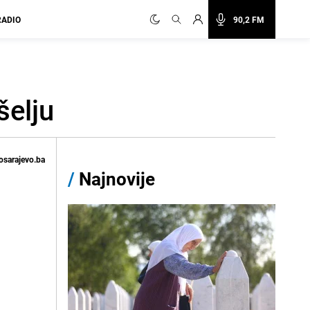
RADIO
90,2 FM
šelju
osarajevo.ba
/
Najnovije