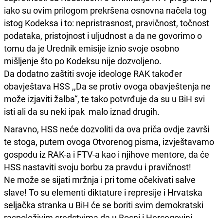
iako su ovim prilogom prekršena osnovna načela tog
istog Kodeksa i to: nepristrasnost, pravičnost, točnost
podataka, pristojnost i uljudnost a da ne govorimo o
tomu da je Urednik emisije iznio svoje osobno
mišljenje što po Kodeksu nije dozvoljeno.
Da dodatno zaštiti svoje ideologe RAK također
obavještava HSS ,,Da se protiv ovoga obavještenja ne
može izjaviti žalba“, te tako potvrđuje da su u BiH svi
isti ali da su neki ipak malo iznad drugih.
Naravno, HSS neće dozvoliti da ova priča ovdje završi
te stoga, putem ovoga Otvorenog pisma, izvještavamo
gospodu iz RAK-a i FTV-a kao i njihove mentore, da će
HSS nastaviti svoju borbu za pravdu i pravičnost!
Ne može se sijati mržnja i pri tome očekivati salve
slave! To su elementi diktature i represije i Hrvatska
seljačka stranka u BiH će se boriti svim demokratski
raspoloživim sredstvima da u Bosni i Hercegovini