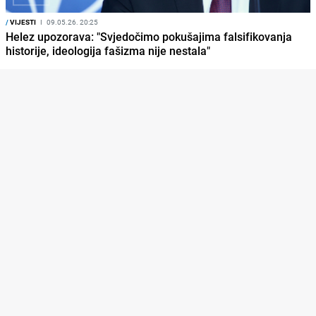
/
VIJESTI
I
09.05.26. 20:25
Helez upozorava: "Svjedočimo pokušajima falsifikovanja
historije, ideologija fašizma nije nestala"