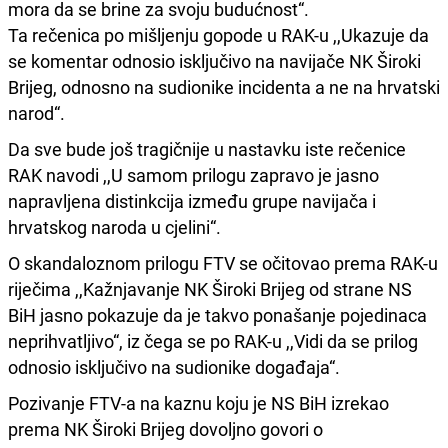
mora da se brine za svoju budućnost“.
Ta rečenica po mišljenju gopode u RAK-u ,,Ukazuje da
se komentar odnosio isključivo na navijače NK Široki
Brijeg, odnosno na sudionike incidenta a ne na hrvatski
narod“.
Da sve bude još tragičnije u nastavku iste rečenice
RAK navodi ,,U samom prilogu zapravo je jasno
napravljena distinkcija između grupe navijača i
hrvatskog naroda u cjelini“.
O skandaloznom prilogu FTV se očitovao prema RAK-u
riječima ,,Kažnjavanje NK Široki Brijeg od strane NS
BiH jasno pokazuje da je takvo ponašanje pojedinaca
neprihvatljivo“, iz čega se po RAK-u ,,Vidi da se prilog
odnosio isključivo na sudionike događaja“.
Pozivanje FTV-a na kaznu koju je NS BiH izrekao
prema NK Široki Brijeg dovoljno govori o