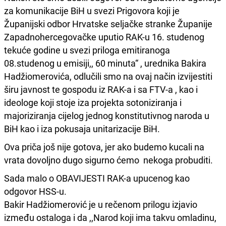
za komunikacije BiH u svezi Prigovora koji je
Županijski odbor Hrvatske seljačke stranke Županije
Zapadnohercegovačke uputio RAK-u 16. studenog
tekuće godine u svezi priloga emitiranoga
08.studenog u emisiji,, 60 minuta“ , urednika Bakira
Hadžiomerovića, odlučili smo na ovaj način izvijestiti
širu javnost te gospodu iz RAK-a i sa FTV-a , kao i
ideologe koji stoje iza projekta sotoniziranja i
majoriziranja cijelog jednog konstitutivnog naroda u
BiH kao i iza pokusaja unitarizacije BiH.
Ova priča još nije gotova, jer ako budemo kucali na
vrata dovoljno dugo sigurno ćemo nekoga probuditi.
Sada malo o OBAVIJESTI RAK-a upucenog kao
odgovor HSS-u.
Bakir Hadžiomerović je u rečenom prilogu izjavio
između ostaloga i da ,,Narod koji ima takvu omladinu,