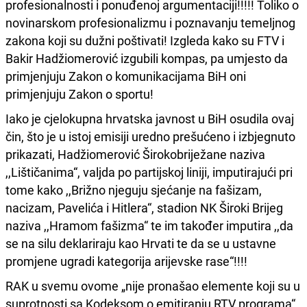
profesionalnosti i ponuđenoj argumentaciji!!!!! Toliko o
novinarskom profesionalizmu i poznavanju temeljnog
zakona koji su dužni poštivati! Izgleda kako su FTV i
Bakir Hadžiomerović izgubili kompas, pa umjesto da
primjenjuju Zakon o komunikacijama BiH oni
primjenjuju Zakon o sportu!
Iako je cjelokupna hrvatska javnost u BiH osudila ovaj
čin, što je u istoj emisiji uredno prešućeno i izbjegnuto
prikazati, Hadžiomerović Širokobriježane naziva
,,Lištičanima“, valjda po partijskoj liniji, imputirajući pri
tome kako ,,Brižno njeguju sjećanje na fašizam,
nacizam, Pavelića i Hitlera“, stadion NK Široki Brijeg
naziva ,,Hramom fašizma“ te im također imputira ,,da
se na silu deklariraju kao Hrvati te da se u ustavne
promjene ugradi kategorija arijevske rase“!!!!
RAK u svemu ovome „nije pronašao elemente koji su u
suprotnosti sa Kodeksom o emitiranju RTV programa“,