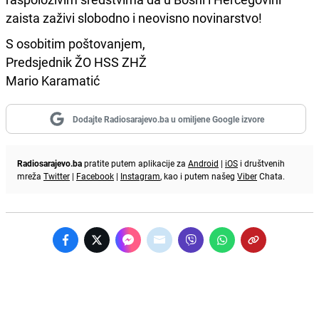
zaista zaživi slobodno i neovisno novinarstvo!
S osobitim poštovanjem,
Predsjednik ŽO HSS ZHŽ
Mario Karamatić
Dodajte Radiosarajevo.ba u omiljene Google izvore
Radiosarajevo.ba
pratite putem aplikacije za
Android
|
iOS
i društvenih
mreža
Twitter
|
Facebook
|
Instagram
, kao i putem našeg
Viber
Chata.