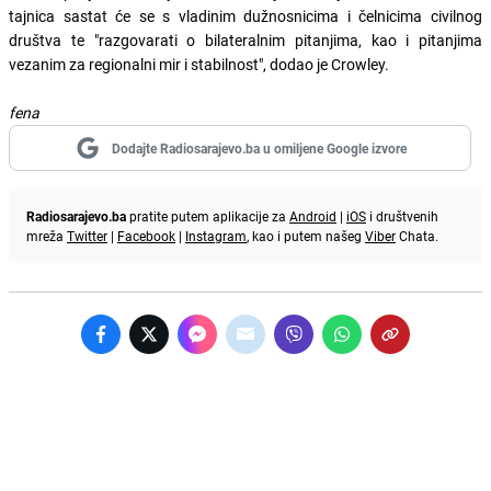
tajnica sastat će se s vladinim dužnosnicima i čelnicima civilnog
društva te "razgovarati o bilateralnim pitanjima, kao i pitanjima
vezanim za regionalni mir i stabilnost", dodao je Crowley.
fena
Dodajte Radiosarajevo.ba u omiljene Google izvore
Radiosarajevo.ba
pratite putem aplikacije za
Android
|
iOS
i društvenih
mreža
Twitter
|
Facebook
|
Instagram
, kao i putem našeg
Viber
Chata.