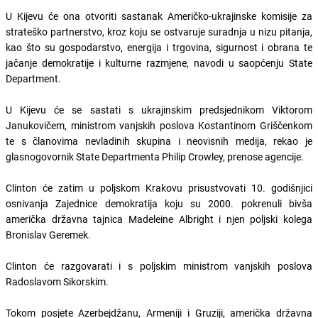
U Kijevu će ona otvoriti sastanak Američko-ukrajinske komisije za
strateško partnerstvo, kroz koju se ostvaruje suradnja u nizu pitanja,
kao što su gospodarstvo, energija i trgovina, sigurnost i obrana te
jačanje demokratije i kulturne razmjene, navodi u saopćenju State
Department.
U Kijevu će se sastati s ukrajinskim predsjednikom Viktorom
Janukovičem, ministrom vanjskih poslova Kostantinom Griščenkom
te s članovima nevladinih skupina i neovisnih medija, rekao je
glasnogovornik State Departmenta Philip Crowley, prenose agencije.
Clinton će zatim u poljskom Krakovu prisustvovati 10. godišnjici
osnivanja Zajednice demokratija koju su 2000. pokrenuli bivša
američka državna tajnica Madeleine Albright i njen poljski kolega
Bronislav Geremek.
Clinton će razgovarati i s poljskim ministrom vanjskih poslova
Radoslavom Sikorskim.
Tokom posjete Azerbejdžanu, Armeniji i Gruziji, američka državna