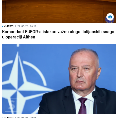
/
VIJESTI
I
29.05.26. 16:10
Komandant EUFOR-a istakao važnu ulogu italijanskih snaga
u operaciji Althea
/
VIJESTI
I
09.05.26. 20:25