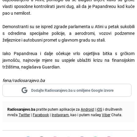
vlasti sposobne kontrolirati javni dug, ali da je Papandreou kod kuće
pao u nemilost.
Demonstranti su se ispred zgrade parlamenta u Atini u petak sukobili
s odredima specijalne policije, a aerodromi, vozovi podzemne
željeznice i autobusni promet u glavnom gradu su stali.
Iako Papandreua i dalje očekuje vrlo osjetljiva bitka s grčkom
javnošću, najnovije mjere su uspjele ublažiti krizu na finansijskim
tržištima, naglašava Guardian.
fena/radiosarajevo.ba
Dodajte Radiosarajevo.ba u omiljene Google izvore
Radiosarajevo.ba
pratite putem aplikacije za
Android
|
iOS
i društvenih
mreža
Twitter
|
Facebook
|
Instagram
, kao i putem našeg
Viber
Chata.