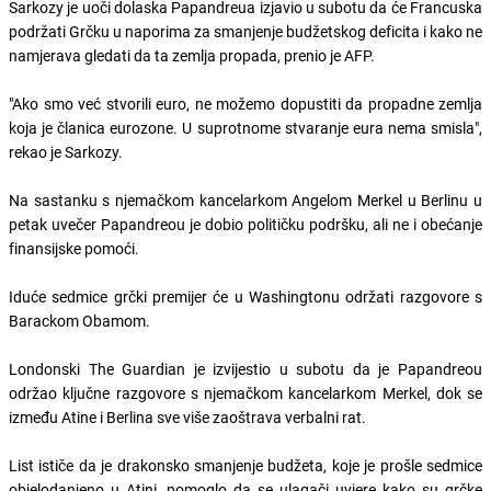
Sarkozy je uoči dolaska Papandreua izjavio u subotu da će Francuska
podržati Grčku u naporima za smanjenje budžetskog deficita i kako ne
namjerava gledati da ta zemlja propada, prenio je AFP.
"Ako smo već stvorili euro, ne možemo dopustiti da propadne zemlja
koja je članica eurozone. U suprotnome stvaranje eura nema smisla",
rekao je Sarkozy.
Na sastanku s njemačkom kancelarkom Angelom Merkel u Berlinu u
petak uvečer Papandreou je dobio političku podršku, ali ne i obećanje
finansijske pomoći.
Iduće sedmice grčki premijer će u Washingtonu održati razgovore s
Barackom Obamom.
Londonski The Guardian je izvijestio u subotu da je Papandreou
održao ključne razgovore s njemačkom kancelarkom Merkel, dok se
između Atine i Berlina sve više zaoštrava verbalni rat.
List ističe da je drakonsko smanjenje budžeta, koje je prošle sedmice
objelodanjeno u Atini, pomoglo da se ulagači uvjere kako su grčke