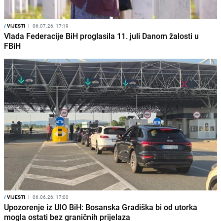
/
VIJESTI
I
06.07.26. 17:19
Vlada Federacije BiH proglasila 11. juli Danom žalosti u
FBiH
/
VIJESTI
I
06.06.26. 17:00
Upozorenje iz UIO BiH: Bosanska Gradiška bi od utorka
mogla ostati bez graničnih prijelaza