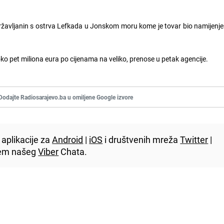
državljanin s ostrva Lefkada u Jonskom moru kome je tovar bio namijenje
oko pet miliona eura po cijenama na veliko, prenose u petak agencije.
Dodajte Radiosarajevo.ba u omiljene Google izvore
aplikacije za
Android
|
iOS
i društvenih mreža
Twitter
|
utem našeg
Viber
Chata.