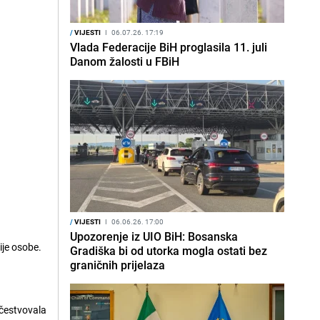
/
VIJESTI
I
06.07.26. 17:19
Vlada Federacije BiH proglasila 11. juli
Danom žalosti u FBiH
/
VIJESTI
I
06.06.26. 17:00
Upozorenje iz UIO BiH: Bosanska
ije osobe.
Gradiška bi od utorka mogla ostati bez
graničnih prijelaza
učestvovala