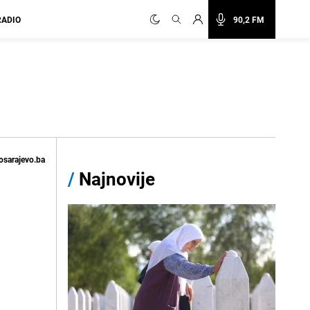
RADIO
90,2 FM
osarajevo.ba
/
Najnovije