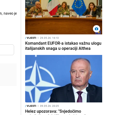
n, naveo je
/
VIJESTI
I
29.05.26. 16:10
Komandant EUFOR-a istakao važnu ulogu
italijanskih snaga u operaciji Althea
/
VIJESTI
I
09.05.26. 20:25
Helez upozorava: "Svjedočimo