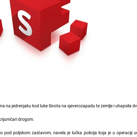
ina na jedrenjaku kod luke Sivota na sjeverozapadu te zemlje i uhapsila dv
krijumčari drogom.
ovio pod poljskom zastavom, navela je lučka policija koja je u operaciji 