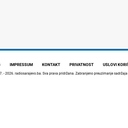
G
IMPRESSUM
KONTAKT
PRIVATNOST
USLOVI KOR
7. - 2026.
radiosarajevo.ba
. Sva prava pridržana. Zabranjeno preuzimanje sadržaja