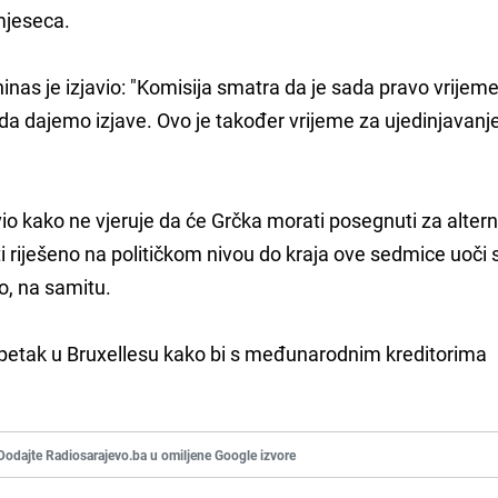
mjeseca.
as je izjavio: "Komisija smatra da je sada pravo vrijem
da dajemo izjave. Ovo je također vrijeme za ujedinjavanj
vio kako ne vjeruje da će Grčka morati posegnuti za alter
ti riješeno na političkom nivou do kraja ove sedmice uoči
no, na samitu.
i petak u Bruxellesu kako bi s međunarodnim kreditorima
Dodajte Radiosarajevo.ba u omiljene Google izvore