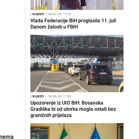
/
VIJESTI
I
06.07.26. 17:19
Vlada Federacije BiH proglasila 11. juli
Danom žalosti u FBiH
/
VIJESTI
I
06.06.26. 17:00
Upozorenje iz UIO BiH: Bosanska
Gradiška bi od utorka mogla ostati bez
graničnih prijelaza
 "nema