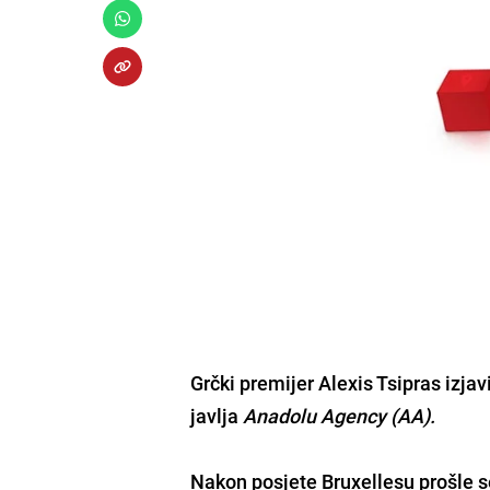
Grčki premijer
Alexis Tsipras
izjav
javlja
Anadolu Agency (AA).
Nakon posjete Bruxellesu prošle se