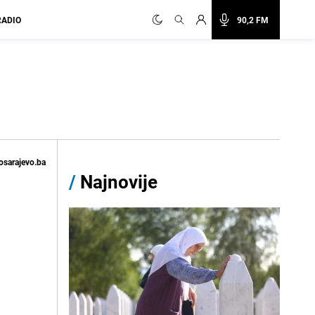
RADIO
90,2 FM
osarajevo.ba
/
Najnovije