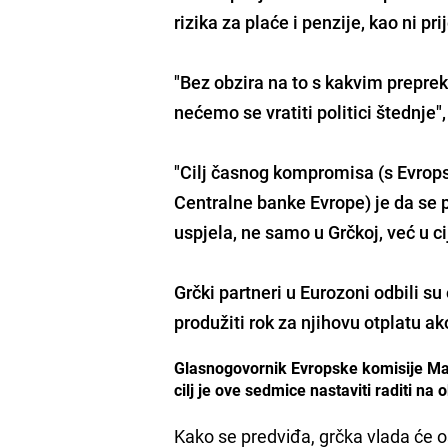
rizika za plaće i penzije, kao ni pri
"Bez obzira na to s kakvim prepr
nećemo se vratiti politici štednje
"
"Cilj časnog kompromisa (s Evro
Centralne banke Evrope) je da se 
uspjela, ne samo u Grčkoj, već u cij
Grčki partneri u Eurozoni odbili su
produžiti rok za njihovu otplatu a
Glasnogovornik Evropske komisije Marga
cilj je ove sedmice nastaviti raditi n
Kako se predviđa, grčka vlada će o