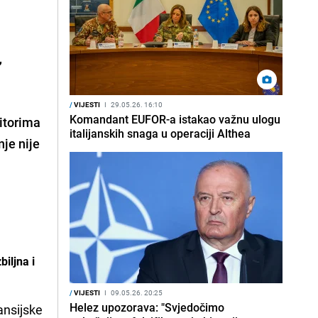
,
/
VIJESTI
I
29.05.26. 16:10
Komandant EUFOR-a istakao važnu ulogu
itorima
italijanskih snaga u operaciji Althea
je nije
iljna i
/
VIJESTI
I
09.05.26. 20:25
Helez upozorava: "Svjedočimo
ansijske