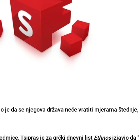
io je da se njegova država neće vratiti mjerama štednje,
dmice, Tsipras je za grčki dnevni list
Ethnos
izjavio da