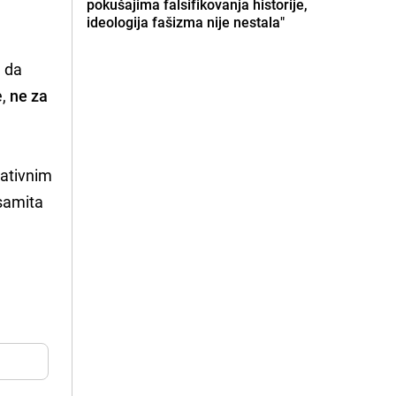
pokušajima falsifikovanja historije,
ideologija fašizma nije nestala"
e da
e,
ne za
nativnim
 samita