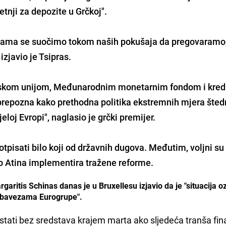
jetnji za depozite u Grčkoj".
ekama se suočimo tokom naših pokušaja da pregovaramo
, izjavio je Tsipras.
pskom unijom, Međunarodnim monetarnim fondom i kred
prepozna kako prethodna politika ekstremnih mjera štedn
eloj Evropi", naglasio je grčki premijer.
 otpisati bilo koji od državnih dugova. Međutim, voljni su
ko Atina implementira tražene reforme.
ritis Schinas danas je u Bruxellesu izjavio da je "situacija ozb
a obavezama Eurogrupe".
stati bez sredstava krajem marta ako sljedeća tranša fin