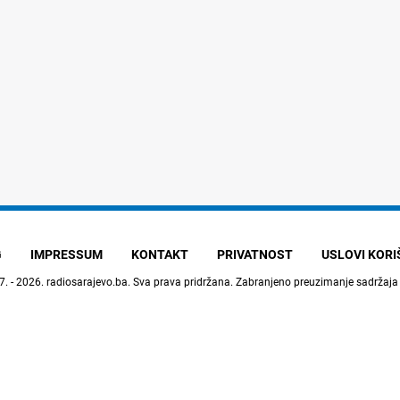
G
IMPRESSUM
KONTAKT
PRIVATNOST
USLOVI KOR
7. - 2026.
radiosarajevo.ba
. Sva prava pridržana. Zabranjeno preuzimanje sadržaja