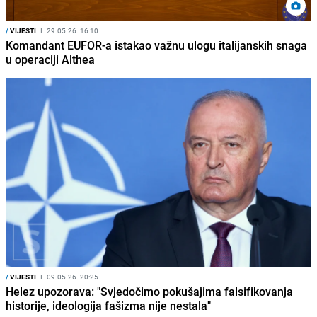
/
VIJESTI
I
29.05.26. 16:10
Komandant EUFOR-a istakao važnu ulogu italijanskih snaga
u operaciji Althea
/
VIJESTI
I
09.05.26. 20:25
Helez upozorava: "Svjedočimo pokušajima falsifikovanja
historije, ideologija fašizma nije nestala"