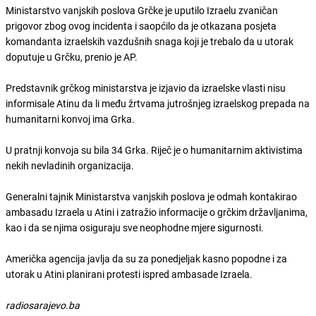
Ministarstvo vanjskih poslova Grčke je uputilo Izraelu zvaničan
prigovor zbog ovog incidenta i saopćilo da je otkazana posjeta
komandanta izraelskih vazdušnih snaga koji je trebalo da u utorak
doputuje u Grčku, prenio je AP.
Predstavnik grčkog ministarstva je izjavio da izraelske vlasti nisu
informisale Atinu da li među žrtvama jutrošnjeg izraelskog prepada na
humanitarni konvoj ima Grka.
U pratnji konvoja su bila 34 Grka. Riječ je o humanitarnim aktivistima
nekih nevladinih organizacija.
Generalni tajnik Ministarstva vanjskih poslova je odmah kontakirao
ambasadu Izraela u Atini i zatražio informacije o grčkim državljanima,
kao i da se njima osiguraju sve neophodne mjere sigurnosti.
Američka agencija javlja da su za ponedjeljak kasno popodne i za
utorak u Atini planirani protesti ispred ambasade Izraela.
radiosarajevo.ba