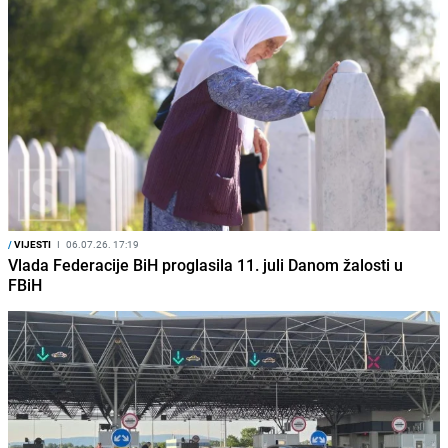
/
VIJESTI
I
06.07.26. 17:19
Vlada Federacije BiH proglasila 11. juli Danom žalosti u
FBiH