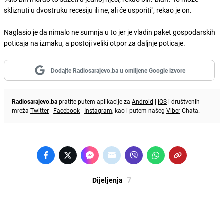
skliznuti u dvostruku recesiju ili ne, ali će usporiti", rekao je on.
Naglasio je da nimalo ne sumnja u to jer je vladin paket gospodarskih
poticaja na izmaku, a postoji veliki otpor za daljnje poticaje.
Dodajte Radiosarajevo.ba u omiljene Google izvore
Radiosarajevo.ba
pratite putem aplikacije za
Android
|
iOS
i društvenih
mreža
Twitter
|
Facebook
|
Instagram
, kao i putem našeg
Viber
Chata.
7
Dijeljenja