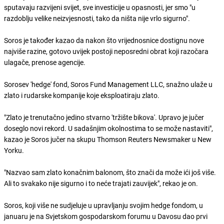
sputavaju razvijeni svijet, sve investicije u opasnosti, jer smo "u
razdoblju velike neizvjesnosti, tako da ništa nije vrlo sigurno".
Soros je također kazao da nakon što vrijednosnice dostignu nove
najviše razine, gotovo uvijek postoji neposredni obrat koji razočara
ulagače, prenose agencije.
Sorosev 'hedge' fond, Soros Fund Management LLC, snažno ulaže u
zlato i rudarske kompanije koje eksploatiraju zlato.
"Zlato je trenutačno jedino stvarno 'tržište bikova'. Upravo je jučer
doseglo novi rekord. U sadašnjim okolnostima to se može nastaviti",
kazao je Soros jučer na skupu Thomson Reuters Newsmaker u New
Yorku.
"Nazvao sam zlato konačnim balonom, što znači da može ići još više.
Ali to svakako nije sigurno i to neće trajati zauvijek", rekao je on.
Soros, koji više ne sudjeluje u upravljanju svojim hedge fondom, u
januaru je na Svjetskom gospodarskom forumu u Davosu dao prvi