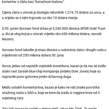
komentar o zlatu kao "konačnom balonu".
Cijena zlata u utorak je dostigla rekordnih 1,274.75 dolara za uncu, a
u srijedu se s njim trgovalo za oko 10 dolara manje.
S 30. junim Sorosev fond držao je 5,240.000 dionica SPDR Gold Trust-
a, što je ulog koji je u utorak vrijedio oko 650 miliona dolara, navodi
Reuters.
Sorosev fond također je imao dionice u rudnicima zlata i drugih ruda u
vrijednosti od 250 miliona dolara 30. juna.
Soros, jedan od najvećih svjetskih investitora, kazao je da mu se sviđa
stalni rast zarade blue-chip kompanija (indeks Dow Jones) koje su
napravile puno gotovine preko državnog duga.
Među ostalim komentarima, kazao je kako ne vidi znake povratka
snažnog rasta u SAD-u, koje se bore da izađu iz najgore krize od II.
svjetskog rata.
"Ako bih morao to sažeti u jednoj riječi, rekao bih: 'blah'. To može