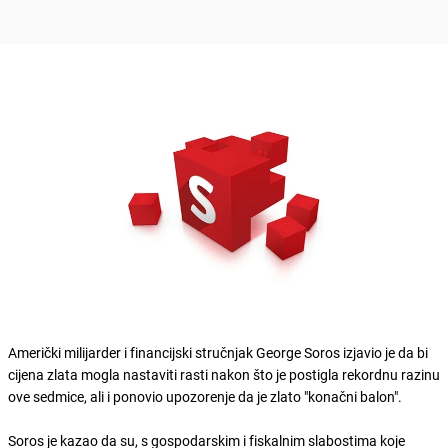
Američki milijarder i financijski stručnjak George Soros izjavio je da bi
cijena zlata mogla nastaviti rasti nakon što je postigla rekordnu razinu
ove sedmice, ali i ponovio upozorenje da je zlato "konačni balon".
Soros je kazao da su, s gospodarskim i fiskalnim slabostima koje