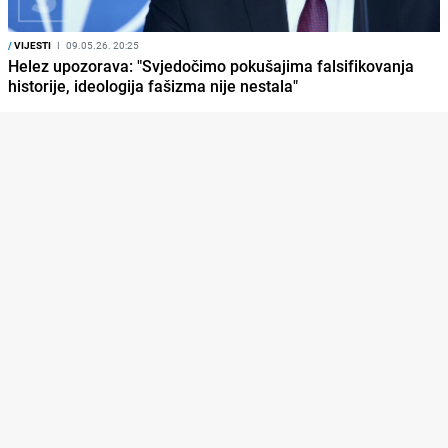
/
VIJESTI
I
09.05.26. 20:25
Helez upozorava: "Svjedočimo pokušajima falsifikovanja
historije, ideologija fašizma nije nestala"