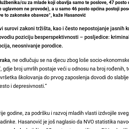
lužbenika/cu za mlade koji obavlja samo te poslove, 47 posto 
e uglavnom ne provode), a u samo 46 posto općina postoji po
sve to zakonske obaveze“, kaže Hasanović
i surovi zakoni tržišta, kao i često nepostojanje jasnih kr
ovodi
u poziciju besperspektivnosti
– posljedice: kriminal
pcija, neosnivanje porodice.
braka
, ne odlučuju se na djecu zbog loše socio-ekonomsk
“
, gdje broj umrlih postaje veći u odnosu na broj rođenih, t
ršetka školovanja do prvog zaposlenja dovodi do slablje
sto i depresivnosti.“
je godine, za podršku i razvoj mladih vlasti izdvojile sveg
dinke. Hasanović je još naglasio da NVO statistika navo