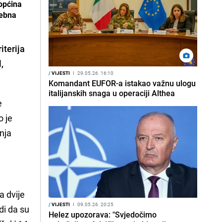
općina
sebna
iterija
,
/
VIJESTI
I
29.05.26. 16:10
Komandant EUFOR-a istakao važnu ulogu
italijanskih snaga u operaciji Althea
e
o je
nja
a dvije
/
VIJESTI
I
09.05.26. 20:25
di da su
Helez upozorava: "Svjedočimo