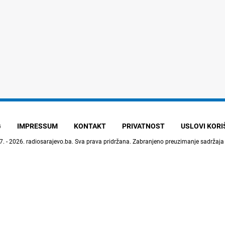
G
IMPRESSUM
KONTAKT
PRIVATNOST
USLOVI KOR
7. - 2026.
radiosarajevo.ba
. Sva prava pridržana. Zabranjeno preuzimanje sadržaja