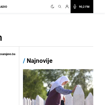
RADIO
90,2 FM
h
osarajevo.ba
/
Najnovije