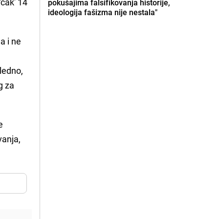
'čak' 14
pokušajima falsifikovanja historije,
ideologija fašizma nije nestala"
a i ne
a
ledno,
g za
e
vanja,