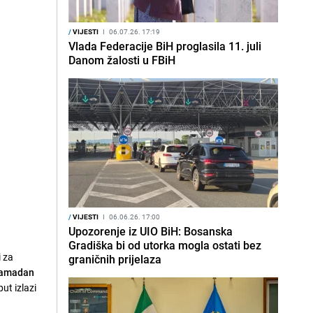
/
VIJESTI
I
06.07.26. 17:19
Vlada Federacije BiH proglasila 11. juli
Danom žalosti u FBiH
/
VIJESTI
I
06.06.26. 17:00
Upozorenje iz UIO BiH: Bosanska
Gradiška bi od utorka mogla ostati bez
i za
graničnih prijelaza
amadan
ut izlazi