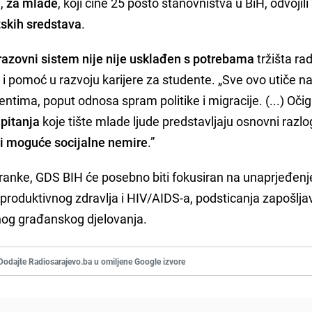
e,
za mlade
, koji čine 25 posto stanovništva u BiH, odvojili 
tskih sredstava
.
razovni sistem nije nije usklađen s potrebama
tržišta rad
u i pomoć u razvoju karijere za studente. „Sve ovo utiče n
tima, poput odnosa spram politike i migracije. (...) Očig
pitanja
koje tište mlade ljude predstavljaju osnovni razlo
 i moguće socijalne nemire
.”
ranke, GDS BIH će posebno biti fokusiran na unaprjeđenj
reproduktivnog zdravlja i HIV/AIDS-a, podsticanja zapošlja
nog građanskog djelovanja.
Dodajte Radiosarajevo.ba u omiljene Google izvore