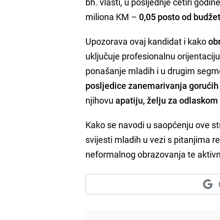
bh. vlasti, u posljednje četiri godin
miliona KM –
0,05 posto od budže
Upozorava ovaj kandidat i kako
ob
uključuje profesionalnu orijentacij
ponašanje mladih i u drugim segmen
posljedice zanemarivanja gorućih 
njihovu
apatiju, želju za odlaskom
Kako se navodi u saopćenju ove st
svijesti mladih u vezi s pitanjima 
neformalnog obrazovanja te aktiv