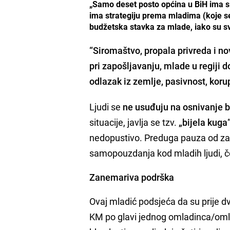
„Samo deset posto općina u BiH ima s
ima strategiju prema mladima (koje s
budžetska stavka za mlade, iako su 
“Siromaštvo, propala privreda i nov
pri zapošljavanju,
mlade u regiji
d
odlazak iz zemlje, pasivnost, koru
Ljudi se
ne usuđuju na osnivanje 
situacije, javlja se tzv.
„bijela kuga
nedopustivo. Preduga pauza od zav
samopouzdanja kod mladih ljudi, če
Zanemariva podrška
Ovaj mladić podsjeća da su prije dvi
KM po glavi jednog omladinca/omla