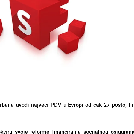
rbana uvodi najveći PDV u Evropi od čak 27 posto, F
kviru svoje reforme financiranja socijalnog osiguranj