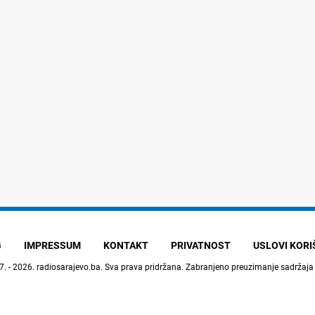
G
IMPRESSUM
KONTAKT
PRIVATNOST
USLOVI KOR
7. - 2026.
radiosarajevo.ba
. Sva prava pridržana. Zabranjeno preuzimanje sadržaja