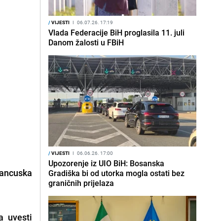
/
VIJESTI
I
06.07.26. 17:19
Vlada Federacije BiH proglasila 11. juli
Danom žalosti u FBiH
/
VIJESTI
I
06.06.26. 17:00
Upozorenje iz UIO BiH: Bosanska
rancuska
Gradiška bi od utorka mogla ostati bez
graničnih prijelaza
a uvesti