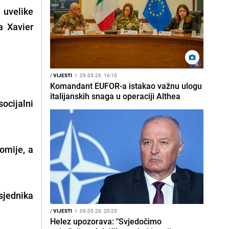
a uvelike
a Xavier
/
VIJESTI
I
29.05.26. 16:10
Komandant EUFOR-a istakao važnu ulogu
italijanskih snaga u operaciji Althea
socijalni
omije, a
dsjednika
/
VIJESTI
I
09.05.26. 20:25
Helez upozorava: "Svjedočimo