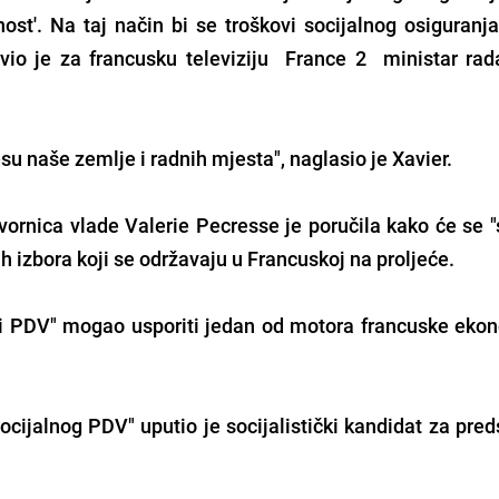
nost'. Na taj način bi se troškovi socijalnog osiguranj
javio je za francusku televiziju France 2 ministar rad
su naše zemlje i radnih mjesta", naglasio je Xavier.
vornica vlade Valerie Pecresse je poručila kako će se "
ih izbora koji se održavaju u Francuskoj na proljeće.
lni PDV" mogao usporiti jedan od motora francuske ekon
ocijalnog PDV" uputio je socijalistički kandidat za pre