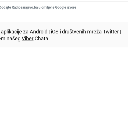
Dodajte Radiosarajevo.ba u omiljene Google izvore
aplikacije za
Android
|
iOS
i društvenih mreža
Twitter
|
utem našeg
Viber
Chata.