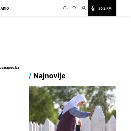
RADIO
90,2 FM
osarajevo.ba
/
Najnovije