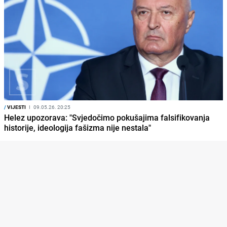
/
VIJESTI
I
09.05.26. 20:25
Helez upozorava: "Svjedočimo pokušajima falsifikovanja
historije, ideologija fašizma nije nestala"