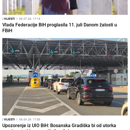
/
VIJESTI
I
06.07.26. 17:19
Vlada Federacije BiH proglasila 11. juli Danom žalosti u
FBiH
/
VIJESTI
I
06.06.26. 17:00
Upozorenje iz UIO BiH: Bosanska Gradiška bi od utorka