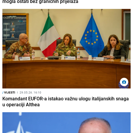
mogla ostati bez graničnih prijelaza
/
VIJESTI
I
29.05.26. 16:10
Komandant EUFOR-a istakao važnu ulogu italijanskih snaga
u operaciji Althea