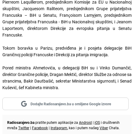
Pierreom Laquillerom, predsjednikom Komisije za EU u Nacionalnoj
skupštini, Jacquesom Raliteom, predsjednikom Grupe prijateljstva
Francuska – BiH u Senatu, Françoisom Lamyjem, predsjednikom
Grupe prijateljstva Francuska - BiH u Nacionalnoj skupštini, i Jeanom
Laporteom, direktorom Direkcije za evropska pitanja u Senatu
Francuske.
Tokom boravka u Parizu, predviđena je i posjeta delegacije BiH
Graničnoj policiji Francuske i Direkciji za pitanja imigracija.
Pored ministra Ahmetovića, u delegaciji BiH su i Vinko Dumančić,
direktor Granične policije, Dragan Mektić, direktor Službe za odnose sa
strancima, Bakir Dautbašić, sekretar Ministarstva sigurnosti, i Senad
Kušević, šef Kabineta ministra.
Dodajte Radiosarajevo.ba u omiljene Google izvore
Radiosarajevo.ba
pratite putem aplikacije za
Android
|
iOS
i društvenih
mreža
Twitter
|
Facebook
|
Instagram
, kao i putem našeg
Viber
Chata.