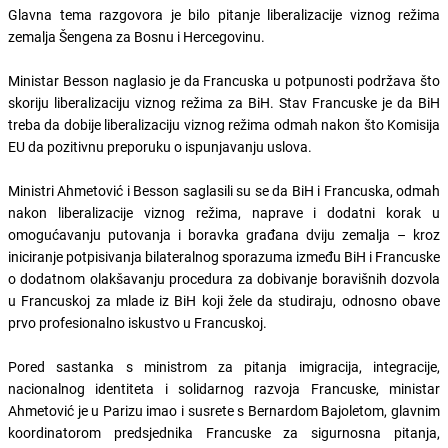
Glavna tema razgovora je bilo pitanje liberalizacije viznog režima
zemalja Šengena za Bosnu i Hercegovinu.
Ministar Besson naglasio je da Francuska u potpunosti podržava što
skoriju liberalizaciju viznog režima za BiH. Stav Francuske je da BiH
treba da dobije liberalizaciju viznog režima odmah nakon što Komisija
EU da pozitivnu preporuku o ispunjavanju uslova.
Ministri Ahmetović i Besson saglasili su se da BiH i Francuska, odmah
nakon liberalizacije viznog režima, naprave i dodatni korak u
omogućavanju putovanja i boravka građana dviju zemalja – kroz
iniciranje potpisivanja bilateralnog sporazuma između BiH i Francuske
o dodatnom olakšavanju procedura za dobivanje boravišnih dozvola
u Francuskoj za mlade iz BiH koji žele da studiraju, odnosno obave
prvo profesionalno iskustvo u Francuskoj.
Pored sastanka s ministrom za pitanja imigracija, integracije,
nacionalnog identiteta i solidarnog razvoja Francuske, ministar
Ahmetović je u Parizu imao i susrete s Bernardom Bajoletom, glavnim
koordinatorom predsjednika Francuske za sigurnosna pitanja,