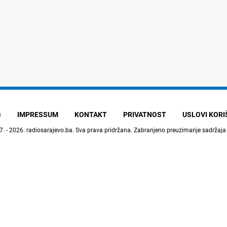
G
IMPRESSUM
KONTAKT
PRIVATNOST
USLOVI KOR
7. - 2026.
radiosarajevo.ba
. Sva prava pridržana. Zabranjeno preuzimanje sadržaja