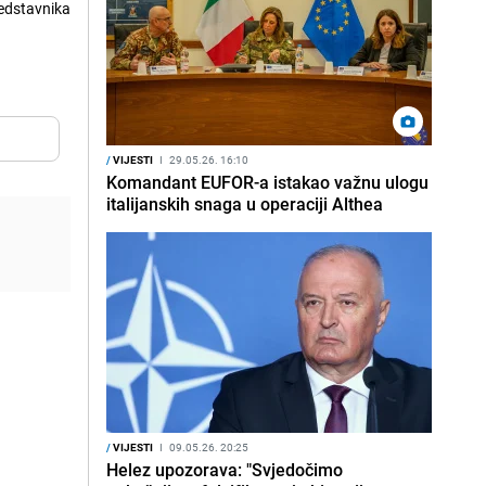
redstavnika
/
VIJESTI
I
29.05.26. 16:10
Komandant EUFOR-a istakao važnu ulogu
italijanskih snaga u operaciji Althea
/
VIJESTI
I
09.05.26. 20:25
Helez upozorava: "Svjedočimo