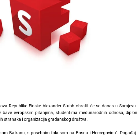
slova Republike Finske Alexander Stubb obratit će se danas u Sarajevu
se bave evropskim pitanjima, studentima međunarodnih odnosa, diplom
čkih stranaka i organizacija građanskog društva.
dnom Balkanu, s posebnim fokusom na Bosnu i Hercegovinu". Događaj ko