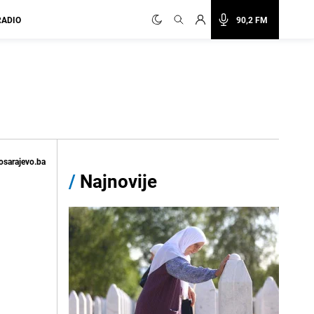
RADIO
90,2 FM
osarajevo.ba
/
Najnovije