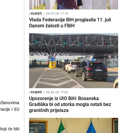
/
VIJESTI
I
06.07.26. 17:19
Vlada Federacije BiH proglasila 11. juli
Danom žalosti u FBiH
/
VIJESTI
I
06.06.26. 17:00
Upozorenje iz UIO BiH: Bosanska
 članovima
Gradiška bi od utorka mogla ostati bez
acije i EU
graničnih prijelaza
ji će biti