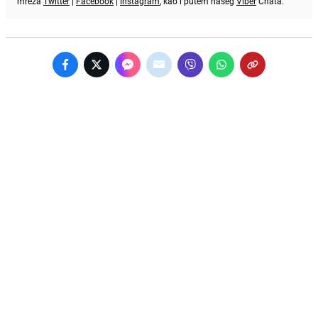
mreža
Twitter
|
Facebook
|
Instagram
, kao i putem našeg
Viber
Chata.