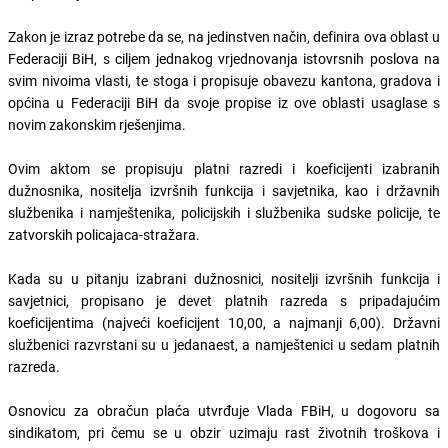
Zakon je izraz potrebe da se, na jedinstven način, definira ova oblast u
Federaciji BiH, s ciljem jednakog vrjednovanja istovrsnih poslova na
svim nivoima vlasti, te stoga i propisuje obavezu kantona, gradova i
općina u Federaciji BiH da svoje propise iz ove oblasti usaglase s
novim zakonskim rješenjima.
Ovim aktom se propisuju platni razredi i koeficijenti izabranih
dužnosnika, nositelja izvršnih funkcija i savjetnika, kao i državnih
službenika i namještenika, policijskih i službenika sudske policije, te
zatvorskih policajaca-stražara.
Kada su u pitanju izabrani dužnosnici, nositelji izvršnih funkcija i
savjetnici, propisano je devet platnih razreda s pripadajućim
koeficijentima (najveći koeficijent 10,00, a najmanji 6,00). Državni
službenici razvrstani su u jedanaest, a namještenici u sedam platnih
razreda.
Osnovicu za obračun plaća utvrđuje Vlada FBiH, u dogovoru sa
sindikatom, pri čemu se u obzir uzimaju rast životnih troškova i