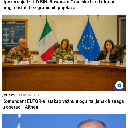
Upozorenje iz UIO BiH: Bosanska Gradiška bi od utorka
mogla ostati bez graničnih prijelaza
/
VIJESTI
I
29.05.26. 16:10
Komandant EUFOR-a istakao važnu ulogu italijanskih snaga
u operaciji Althea