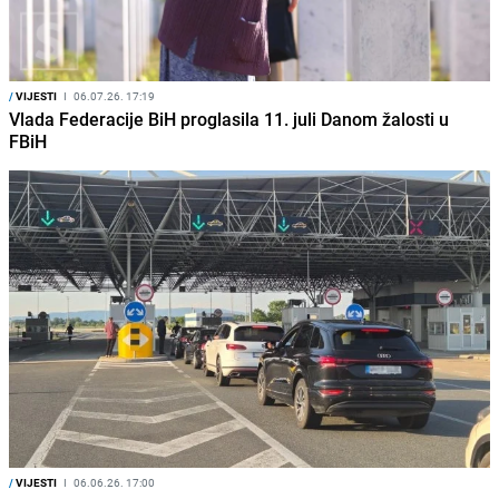
/
VIJESTI
I
06.07.26. 17:19
Vlada Federacije BiH proglasila 11. juli Danom žalosti u
FBiH
/
VIJESTI
I
06.06.26. 17:00