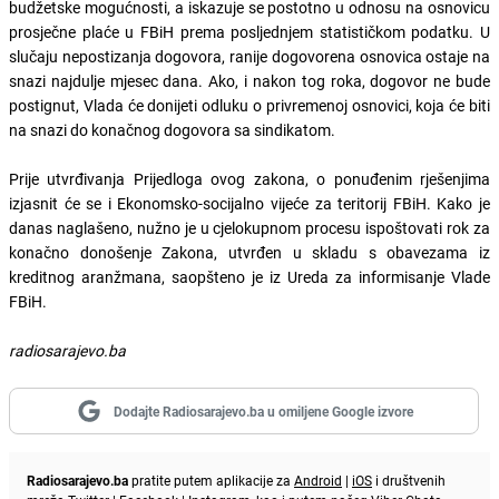
budžetske mogućnosti, a iskazuje se postotno u odnosu na osnovicu
prosječne plaće u FBiH prema posljednjem statističkom podatku. U
slučaju nepostizanja dogovora, ranije dogovorena osnovica ostaje na
snazi najdulje mjesec dana. Ako, i nakon tog roka, dogovor ne bude
postignut, Vlada će donijeti odluku o privremenoj osnovici, koja će biti
na snazi do konačnog dogovora sa sindikatom.
Prije utvrđivanja Prijedloga ovog zakona, o ponuđenim rješenjima
izjasnit će se i Ekonomsko-socijalno vijeće za teritorij FBiH. Kako je
danas naglašeno, nužno je u cjelokupnom procesu ispoštovati rok za
konačno donošenje Zakona, utvrđen u skladu s obavezama iz
kreditnog aranžmana, saopšteno je iz Ureda za informisanje Vlade
FBiH.
radiosarajevo.ba
Dodajte Radiosarajevo.ba u omiljene Google izvore
Radiosarajevo.ba
pratite putem aplikacije za
Android
|
iOS
i društvenih