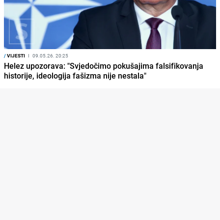
/
VIJESTI
I
09.05.26. 20:25
Helez upozorava: "Svjedočimo pokušajima falsifikovanja
historije, ideologija fašizma nije nestala"