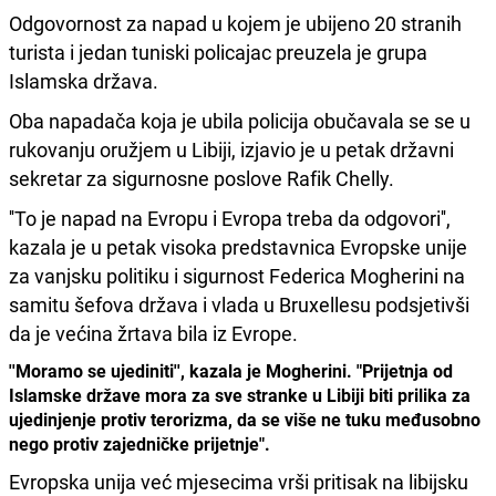
Odgovornost za napad u kojem je ubijeno 20 stranih
turista i jedan tuniski policajac preuzela je grupa
Islamska država.
Oba napadača koja je ubila policija obučavala se se u
rukovanju oružjem u Libiji, izjavio je u petak državni
sekretar za sigurnosne poslove Rafik Chelly.
''To je napad na Evropu i Evropa treba da odgovori'',
kazala je u petak visoka predstavnica Evropske unije
za vanjsku politiku i sigurnost Federica Mogherini na
samitu šefova država i vlada u Bruxellesu podsjetivši
da je većina žrtava bila iz Evrope.
''Moramo se ujediniti'', kazala je Mogherini. "Prijetnja od
Islamske države mora za sve stranke u Libiji biti prilika za
ujedinjenje protiv terorizma, da se više ne tuku međusobno
nego protiv zajedničke prijetnje".
Evropska unija već mjesecima vrši pritisak na libijsku