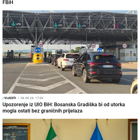
FBiH
/
VIJESTI
I
06.06.26. 17:00
Upozorenje iz UIO BiH: Bosanska Gradiška bi od utorka
mogla ostati bez graničnih prijelaza