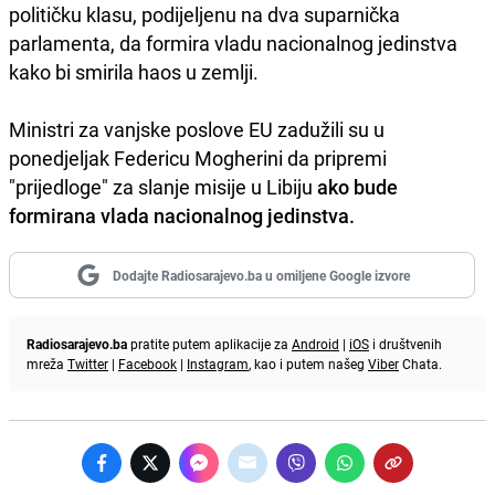
političku klasu, podijeljenu na dva suparnička
parlamenta, da formira vladu nacionalnog jedinstva
kako bi smirila haos u zemlji.
Ministri za vanjske poslove EU zadužili su u
ponedjeljak Federicu Mogherini da pripremi
"prijedloge" za slanje misije u Libiju
ako bude
formirana vlada nacionalnog jedinstva.
Dodajte Radiosarajevo.ba u omiljene Google izvore
Radiosarajevo.ba
pratite putem aplikacije za
Android
|
iOS
i društvenih
mreža
Twitter
|
Facebook
|
Instagram
, kao i putem našeg
Viber
Chata.