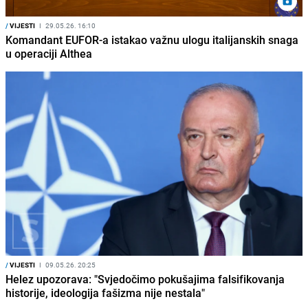
/
VIJESTI
I
29.05.26. 16:10
Komandant EUFOR-a istakao važnu ulogu italijanskih snaga
u operaciji Althea
/
VIJESTI
I
09.05.26. 20:25
Helez upozorava: "Svjedočimo pokušajima falsifikovanja
historije, ideologija fašizma nije nestala"