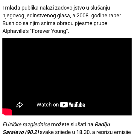
I mlađa publika nalazi zadovoljstvo u slušanju
njegovog jedinstvenog glasa, a 2008. godine raper
Bushido sa njim snima obradu pjesme grupe
Alphaville's "Forever Young".
EUzičke razglednice
možete slušati na
Radiju
Sarajevo (90,2)
svake srijede u 18.30, a reprizu emisije