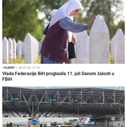
/
VIJESTI
I
06.07.26. 17:19
Vlada Federacije BiH proglasila 11. juli Danom žalosti u
FBiH