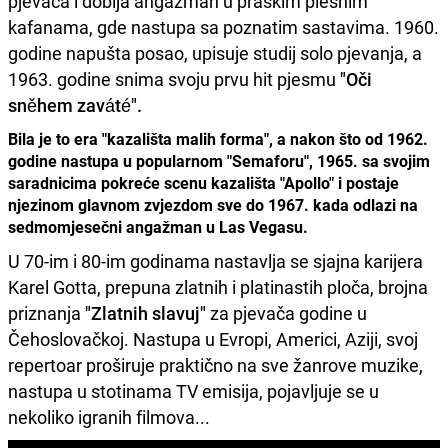
pjevača i dobija angažman u praškim plesnim
kafanama, gde nastupa sa poznatim sastavima. 1960.
godine napušta posao, upisuje studij solo pjevanja, a
1963. godine snima svoju prvu hit pjesmu
"Oči
sněhem zaváté".
Bila je to era "kazališta malih forma", a nakon što od 1962.
godine nastupa u popularnom "Semaforu", 1965. sa svojim
saradnicima pokreće scenu kazališta "Apollo" i postaje
njezinom glavnom zvjezdom sve do 1967. kada odlazi na
sedmomjesečni angažman u Las Vegasu.
U 70-­im i 80-­im godinama nastavlja se sjajna karijera
Karel Gotta, prepuna zlatnih i platinastih ploča, brojna
priznanja
"Zlatnih slavuj"
za pjevača godine u
Čehoslovačkoj. Nastupa u Evropi, Americi, Aziji, svoj
repertoar proširuje praktično na sve žanrove muzike,
nastupa u stotinama TV emisija, pojavljuje se u
nekoliko igranih filmova...