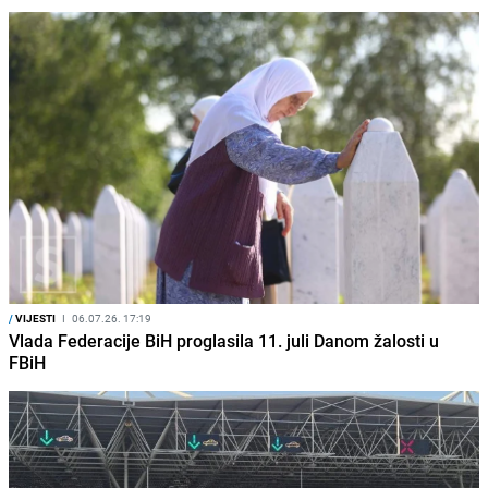
/
VIJESTI
I
06.07.26. 17:19
Vlada Federacije BiH proglasila 11. juli Danom žalosti u
FBiH