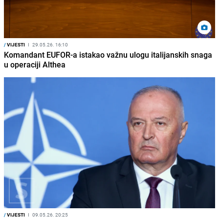
/
VIJESTI
I
29.05.26. 16:10
Komandant EUFOR-a istakao važnu ulogu italijanskih snaga
u operaciji Althea
/
VIJESTI
I
09.05.26. 20:25