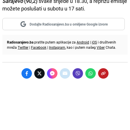
Sarajevo
(90,2)
svake srijede u 18.30, a reprizu emisije
možete poslušati u subotu u 17 sati.
Dodajte Radiosarajevo.ba u omiljene Google izvore
Radiosarajevo.ba
pratite putem aplikacije za
Android
|
iOS
i društvenih
mreža
Twitter
|
Facebook
|
Instagram
, kao i putem našeg
Viber
Chata.