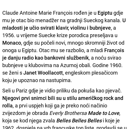
Claude Antoine Marie François rođen je u
Egiptu
gdje
mu je otac bio menadžer na gradnji Sueckog kanala.
U
mladosti je učio svirati klavir, violinu i bubnjeve
, a
1956. u vrijeme Suecke krize porodica preseljava u
Monaco
, gdje su počeli novi, mnogo skromniji život od
onoga u Egiptu. Otac mu se razbolio, a mladi
François
je danju radio kao bankovni službenik
, a noću svirao
bubnjeve u klubovima na Azurnoj obali. Godine 1960.
se ženi s
Janet Woollacott
, engleskom plesačicom
koju je upoznao na nastupima.
Seli u Pariz gdje je vidio priliku da pokuša kao pjevač.
Njegovi prvi snimci bili su u stilu američkog rock and
rolla
, a prvi uspjeh koji ga je preko noći načinio
zvijezdom je obrada
Everly Brothersa
Made to Love
,
koja se kod njega zvala
Belles Belles Belles
i koje je
1962. dospjela na vrh francuske top liste, prodavši se u