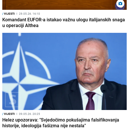
/
VIJESTI
I
29.05.26. 16:10
Komandant EUFOR-a istakao važnu ulogu italijanskih snaga
u operaciji Althea
/
VIJESTI
I
09.05.26. 20:25
Helez upozorava: "Svjedočimo pokušajima falsifikovanja
historije, ideologija fašizma nije nestala"