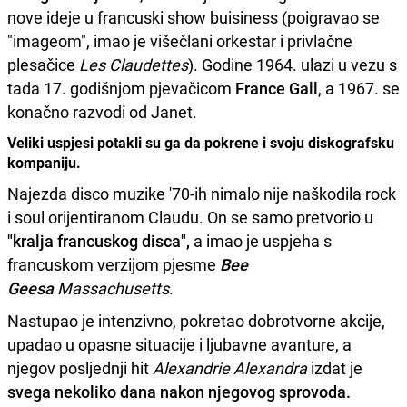
nove ideje u francuski show buisiness (poigravao se
"imageom", imao je višečlani orkestar i privlačne
plesačice
Les Claudettes
). Godine 1964. ulazi u vezu s
tada 17. godišnjom pjevačicom
France Gall
, a 1967. se
konačno razvodi od Janet.
Veliki uspjesi potakli su ga da pokrene i svoju diskografsku
kompaniju.
Najezda disco muzike '70-ih nimalo nije naškodila rock
i soul orijentiranom Claudu. On se samo pretvorio u
"kralja francuskog disca",
a imao je uspjeha s
francuskom verzijom pjesme
Bee
Geesa
Massachusetts
.
Nastupao je intenzivno, pokretao dobrotvorne akcije,
upadao u opasne situacije i ljubavne avanture, a
njegov posljednji hit
Alexandrie Alexandra
izdat je
svega nekoliko dana nakon njegovog sprovoda.