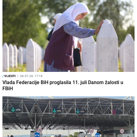
/
VIJESTI
I
06.07.26. 17:19
Vlada Federacije BiH proglasila 11. juli Danom žalosti u
FBiH