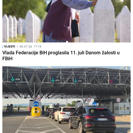
/
VIJESTI
I
06.07.26. 17:19
Vlada Federacije BiH proglasila 11. juli Danom žalosti u
FBiH