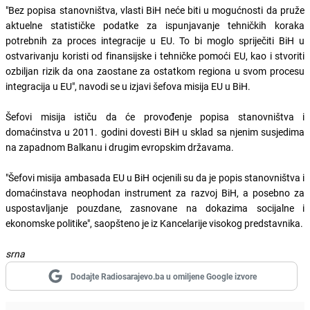
"Bez popisa stanovništva, vlasti BiH neće biti u mogućnosti da pruže
aktuelne statističke podatke za ispunjavanje tehničkih koraka
potrebnih za proces integracije u EU. To bi moglo spriječiti BiH u
ostvarivanju koristi od finansijske i tehničke pomoći EU, kao i stvoriti
ozbiljan rizik da ona zaostane za ostatkom regiona u svom procesu
integracija u EU", navodi se u izjavi šefova misija EU u BiH.
Šefovi misija ističu da će provođenje popisa stanovništva i
domaćinstva u 2011. godini dovesti BiH u sklad sa njenim susjedima
na zapadnom Balkanu i drugim evropskim državama.
"Šefovi misija ambasada EU u BiH ocjenili su da je popis stanovništva i
domaćinstava neophodan instrument za razvoj BiH, a posebno za
uspostavljanje pouzdane, zasnovane na dokazima socijalne i
ekonomske politike", saopšteno je iz Kancelarije visokog predstavnika.
srna
Dodajte Radiosarajevo.ba u omiljene Google izvore