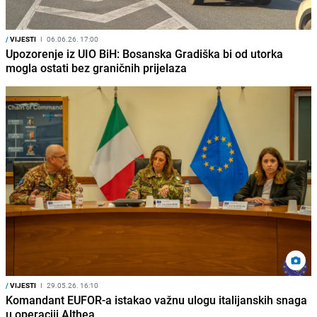
/
VIJESTI
I
06.06.26. 17:00
Upozorenje iz UIO BiH: Bosanska Gradiška bi od utorka
mogla ostati bez graničnih prijelaza
/
VIJESTI
I
29.05.26. 16:10
Komandant EUFOR-a istakao važnu ulogu italijanskih snaga
u operaciji Althea