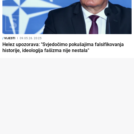
/
VIJESTI
I
09.05.26. 20:25
Helez upozorava: "Svjedočimo pokušajima falsifikovanja
historije, ideologija fašizma nije nestala"