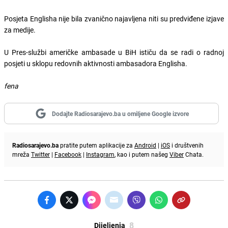
Posjeta Englisha nije bila zvanično najavljena niti su predviđene izjave
za medije.
U Pres-službi američke ambasade u BiH ističu da se radi o radnoj
posjeti u sklopu redovnih aktivnosti ambasadora Englisha.
fena
Dodajte Radiosarajevo.ba u omiljene Google izvore
Radiosarajevo.ba
pratite putem aplikacije za
Android
|
iOS
i društvenih
mreža
Twitter
|
Facebook
|
Instagram
, kao i putem našeg
Viber
Chata.
8
Dijeljenja