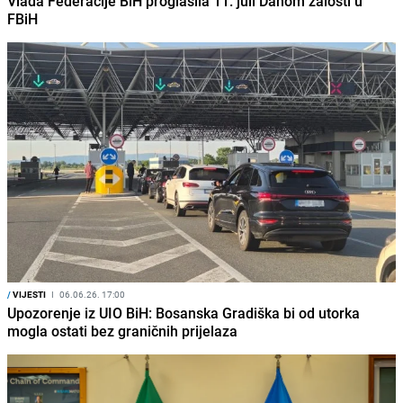
Vlada Federacije BiH proglasila 11. juli Danom žalosti u
FBiH
/
VIJESTI
I
06.06.26. 17:00
Upozorenje iz UIO BiH: Bosanska Gradiška bi od utorka
mogla ostati bez graničnih prijelaza