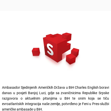
Ambasador Sjedinjenih Američkih Država u BiH Charles English boravi
danas u posjeti Banjoj Luci, gdje sa zvaničnicima Republike Srpske
razgovora o aktuelnim pitanjima u BiH te onim koja se tiču
evroatlantskih integracija naše zemlje, potvrđeno je Feni u Pres-službi
američke ambasade u BiH.