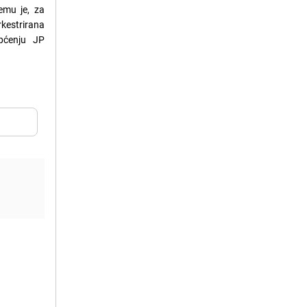
emu je, za
kestrirana
općenju JP