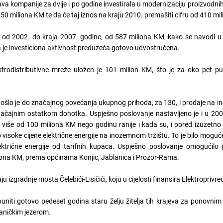
ava kompanije za dvije i po godine investirala u modernizaciju proizvodnih
50 miliona KM te da će taj iznos na kraju 2010. premašiti cifru od 410 mi
 od 2002. do kraja 2007. godine, od 587 miliona KM, kako se navodi u
a je investiciona aktivnost preduzeća gotovo udvostručena.
trodistributivne mreže uložen je 101 milion KM, što je za oko pet pu
došlo je do značajnog povećanja ukupnog prihoda, za 130, i prodaje na in
značajnim ostatkom dohotka. Uspješno poslovanje nastavljeno je i u 200
 više od 100 miliona KM nego godinu ranije i kada su, i pored izuzetno
 visoke cijene električne energije na inozemnom tržištu. To je bilo moguće 
ktrične energije od tarifnih kupaca. Uspješno poslovanje omogućilo 
liona KM, prema općinama Konjic, Jablanica i Prozor-Rama.
izgradnje mosta Čelebići-Lisičići, koju u cijelosti finansira Elektroprivre
uniti gotovo pedeset godina staru želju žitelja tih krajeva za ponovni
laničkim jezerom.