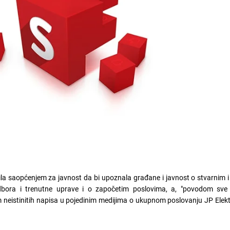
ila saopćenjem za javnost da bi upoznala građane i javnost o stvarnim 
bora i trenutne uprave i o započetim poslovima, a, "povodom sve u
lom neistinitih napisa u pojedinim medijima o ukupnom poslovanju JP Elek