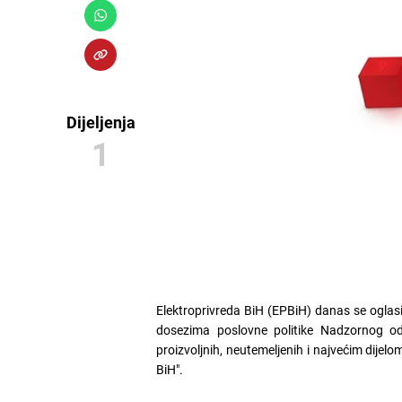
Dijeljenja
1
Elektroprivreda BiH (EPBiH) danas se oglas
dosezima poslovne politike Nadzornog od
proizvoljnih, neutemeljenih i najvećim dije
BiH".