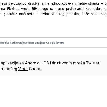
resu cjelokupnog društva, a ne jednog čovjeka ili jedne stranke o č
i na Elektroprivredu BiH mogu se samo protumačiti kao dobro or
eba glasačke mašinerije u svrhu vlastitog probitka, kaže se u sa
Dodajte Radiosarajevo.ba u omiljene Google izvore
aplikacije za
Android
|
iOS
i društvenih mreža
Twitter
|
utem našeg
Viber
Chata.