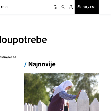
RADIO
90,2 FM
zloupotrebe
osarajevo.ba
/
Najnovije