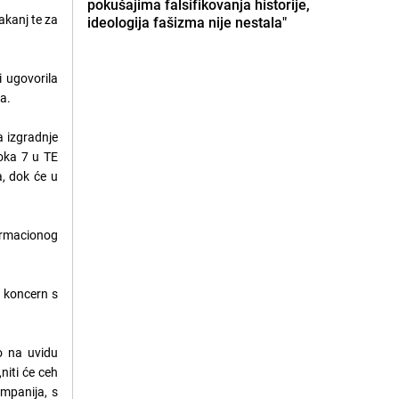
pokušajima falsifikovanja historije,
akanj te za
ideologija fašizma nije nestala"
 ugovorila
va.
a izgradnje
oka 7 u TE
a, dok će u
formacionog
n koncern s
o na uvidu
niti će ceh
ompanija, s