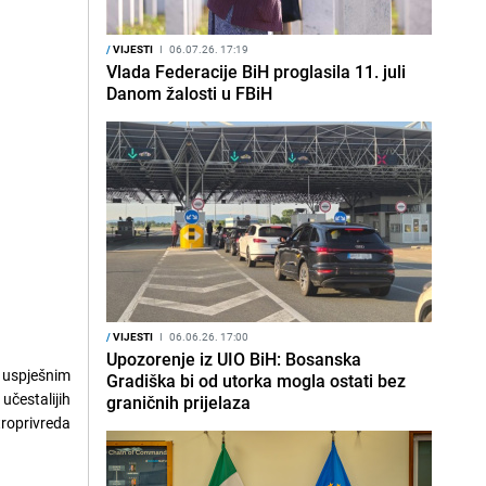
/
VIJESTI
I
06.07.26. 17:19
Vlada Federacije BiH proglasila 11. juli
Danom žalosti u FBiH
/
VIJESTI
I
06.06.26. 17:00
Upozorenje iz UIO BiH: Bosanska
i uspješnim
Gradiška bi od utorka mogla ostati bez
čestalijih
graničnih prijelaza
troprivreda