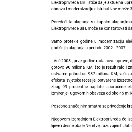
Elektroprivreda BiH ističe da je aktuelna upr
obnovu i modernizaciju distributivne mreže 3
Poredeći ta ulaganja s ukupnim ulaganjima
Elektroprivrede BiH, može se konstatovati d
Samo protekle godine u modernizaciju elek
godišnjih ulaganja u periodu 2002.- 2007.
- Već 2008., prve godine rada nove uprave, 
gotovo 90 miliona KM, što je rezultiralo i 
ostvaren prihod od 937 miliona KM, veći za
efekata svjetske recesije, ostvarene izuzetno
zbog 99 procentne naplate isporučene ele
izmirenje i ugovornih obaveza od oko 45 mi
Posebno značajnim smatra se privođenje kraju 
Njegovom izgradnjom Elektroprivreda će isp
lijeve i desne obale Neretve, razdvojenih Jab