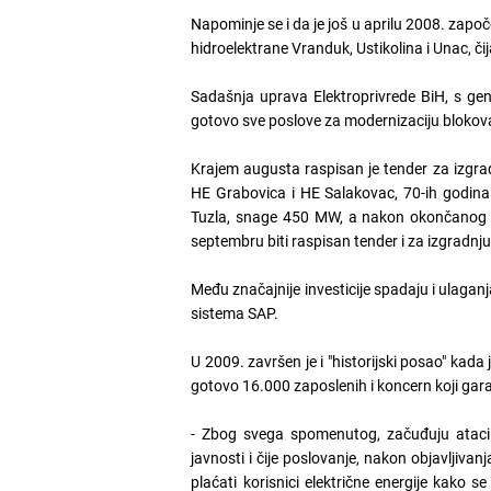
Napominje se i da je još u aprilu 2008. započ
hidroelektrane Vranduk, Ustikolina i Unac, č
Sadašnja uprava Elektroprivrede BiH, s gen
gotovo sve poslove za modernizaciju blokova 6
Krajem augusta raspisan je tender za izgrad
HE Grabovica i HE Salakovac, 70-ih godina 
Tuzla, snage 450 MW, a nakon okončanog pre
septembru biti raspisan tender i za izgradnj
Među značajnije investicije spadaju i ulaga
sistema SAP.
U 2009. završen je i "historijski posao" kada
gotovo 16.000 zaposlenih i koncern koji gar
- Zbog svega spomenutog, začuđuju ataci 
javnosti i čije poslovanje, nakon objavljivan
plaćati korisnici električne energije kako 