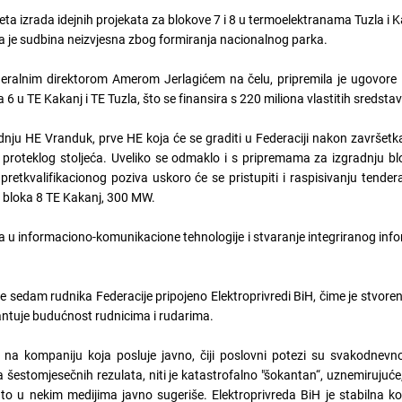
eta izrada idejnih projekata za blokove 7 i 8 u termoelektranama Tuzla i K
ija je sudbina neizvjesna zbog formiranja nacionalnog parka.
eralnim direktorom Amerom Jerlagićem na čelu, pripremila je ugovore i
 u TE Kakanj i TE Tuzla, što se finansira s 220 miliona vlastitih sredsta
nju HE Vranduk, prve HE koja će se graditi u Federaciji nakon završetk
proteklog stoljeća. Uveliko se odmaklo i s pripremama za izgradnju bl
tkvalifikacionog poziva uskoro će se pristupiti i raspisivanju tender
u bloka 8 TE Kakanj, 300 MW.
nja u informaciono-komunikacione tehnologije i stvaranje integriranog in
 je sedam rudnika Federacije pripojeno Elektroprivredi BiH, čime je stvore
antuje budućnost rudnicima i rudarima.
na kompaniju koja posluje javno, čiji poslovni potezi su svakodnevn
ja šestomjesečnih rezulata, niti je katastrofalno "šokantan“, uznemirujuće,
se to u nekim medijima javno sugeriše. Elektroprivreda BiH je stabilna k