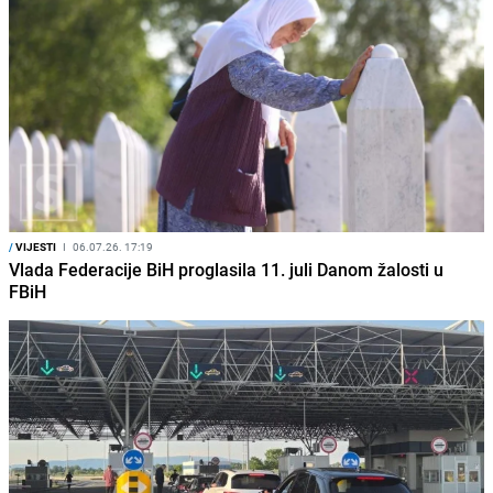
/
VIJESTI
I
06.07.26. 17:19
Vlada Federacije BiH proglasila 11. juli Danom žalosti u
FBiH