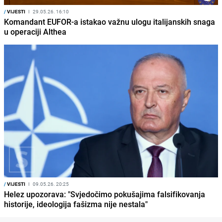
/
VIJESTI
I
29.05.26. 16:10
Komandant EUFOR-a istakao važnu ulogu italijanskih snaga
u operaciji Althea
/
VIJESTI
I
09.05.26. 20:25
Helez upozorava: "Svjedočimo pokušajima falsifikovanja
historije, ideologija fašizma nije nestala"