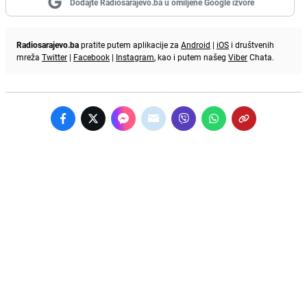
Dodajte Radiosarajevo.ba u omiljene Google izvore
Radiosarajevo.ba
pratite putem aplikacije za
Android
|
iOS
i društvenih
mreža
Twitter
|
Facebook
|
Instagram
, kao i putem našeg
Viber
Chata.