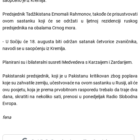
saopćeno je iz Kremlja.
Predsjednik Tadžikistana Emomali Rahmonov, takođe će prisustvovati
ovom sastanku koji će se održati u ljetnoj rezidenciji ruskog
predsjednika na obalama Crnog mora.
- U Sočiju će 18. augusta biti održan satanak četvorice zvaničnika,
navodi se u saopćenju iz Kremlja.
Planirani su i bilateralni susreti Medvedeva s Karzaijem i Zardarijem.
Pakistanski predsjednik, koji je u Pakistanu kritikovan zbog poplava
koje su zahvatile zemlju, učestvovaće na ovom sastanku u Rusiji, ali će
ovu posjetu, koja je prema prvobitnom rasporedu trebalo da traje dva
dana, skratiti na nekoliko sati, prenosi u ponedjeljak Radio Slobodna
Evropa.
fena