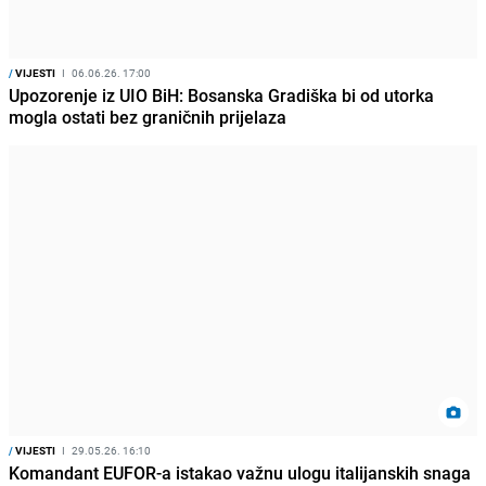
/
VIJESTI
I
06.06.26. 17:00
Upozorenje iz UIO BiH: Bosanska Gradiška bi od utorka
mogla ostati bez graničnih prijelaza
/
VIJESTI
I
29.05.26. 16:10
Komandant EUFOR-a istakao važnu ulogu italijanskih snaga