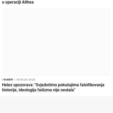
u operaciji Althea
/
VIJESTI
I
09.05.26. 20:25
Helez upozorava: "Svjedočimo pokušajima falsifikovanja
historije, ideologija fašizma nije nestala"