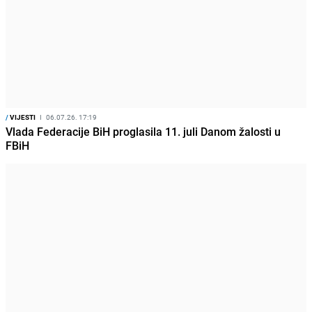
/
VIJESTI
I
06.07.26. 17:19
Vlada Federacije BiH proglasila 11. juli Danom žalosti u
FBiH