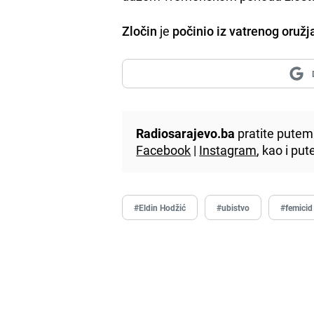
Zločin
je
počinio iz vatrenog oružja
Radiosarajevo.ba
pratite putem 
Facebook
|
Instagram
, kao i p
#Eldin Hodžić
#ubistvo
#femicid