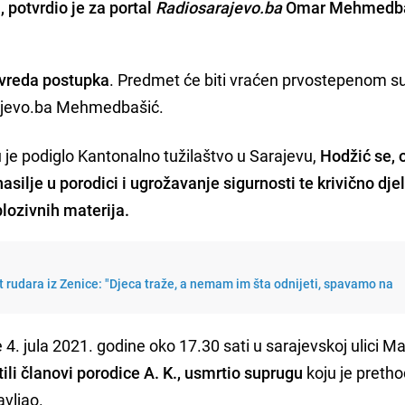
, potvrdio je za portal
Radiosarajevo.ba
Omar Mehmedba
ovreda postupka
. Predmet će biti vraćen prvostepenom s
rajevo.ba Mehmedbašić.
 je podiglo Kantonalno tužilaštvo u Sarajevu,
Hodžić se, 
 nasilje u porodici i ugrožavanje sigurnosti te krivično dje
lozivnih materija.
t rudara iz Zenice: "Djeca traže, a nemam im šta odnijeti, spavamo na
e 4. jula 2021. godine oko 17.30 sati u sarajevskoj ulici 
tili članovi porodice A. K., usmrtio suprugu
koju je preth
vljao.