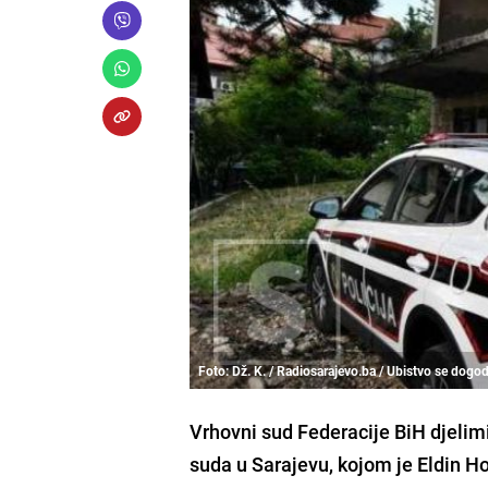
Foto: Dž. K. / Radiosarajevo.ba / Ubistvo se dogo
Vrhovni sud Federacije BiH djelim
suda u Sarajevu, kojom je Eldin H