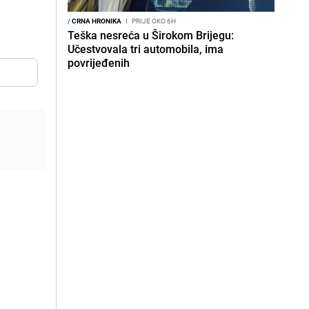
/
CRNA HRONIKA
I
PRIJE OKO 6H
Teška nesreća u Širokom Brijegu:
Učestvovala tri automobila, ima
povrijeđenih