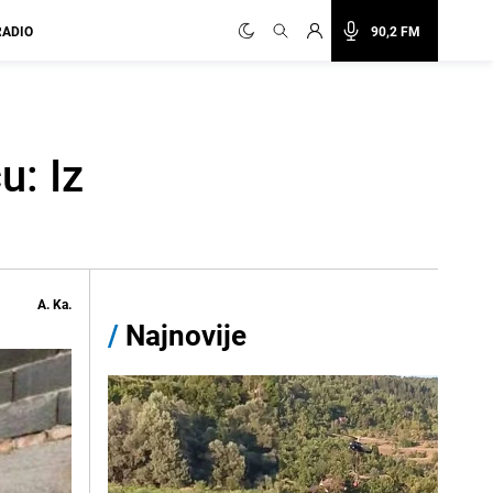
RADIO
90,2 FM
u: Iz
A. Ka.
/
Najnovije