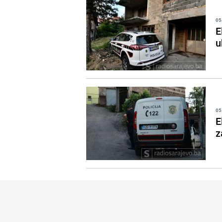
05
E
u
05
E
z