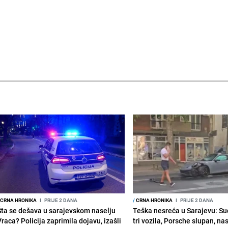
CRNA HRONIKA
I
PRIJE 2 DANA
/
CRNA HRONIKA
I
PRIJE 2 DANA
Šta se dešava u sarajevskom naselju
Teška nesreća u Sarajevu: Su
raca? Policija zaprimila dojavu, izašli
tri vozila, Porsche slupan, na