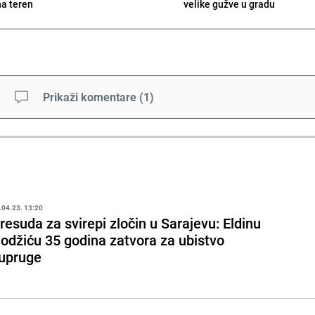
na teren
velike gužve u gradu
Prikaži komentare
(
1
)
.04.23. 13:20
resuda za svirepi zločin u Sarajevu: Eldinu
odžiću 35 godina zatvora za ubistvo
upruge