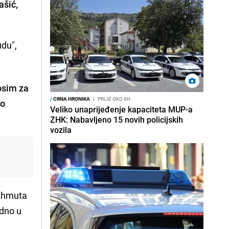
šić,
udu",
osim za
/
CRNA HRONIKA
I
PRIJE OKO 6H
lo
Veliko unaprijeđenje kapaciteta MUP-a
ZHK: Nabavljeno 15 novih policijskih
vozila
Mahmuta
odno u