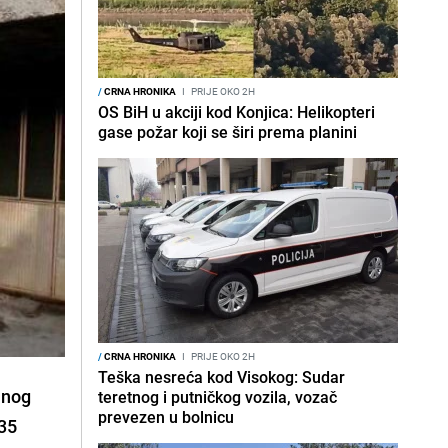
/
CRNA HRONIKA
I
PRIJE OKO 2H
OS BiH u akciji kod Konjica: Helikopteri
gase požar koji se širi prema planini
/
CRNA HRONIKA
I
PRIJE OKO 2H
Teška nesreća kod Visokog: Sudar
lnog
teretnog i putničkog vozila, vozač
prevezen u bolnicu
 35