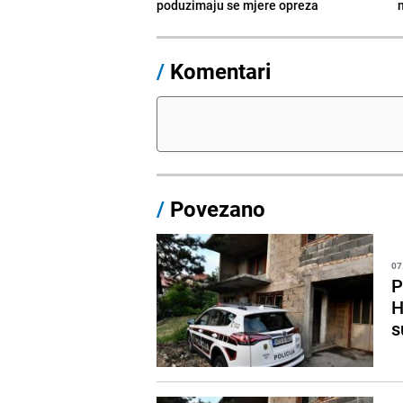
poduzimaju se mjere opreza
/
Komentari
/
Povezano
07
P
H
s