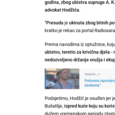
godina, zbog ubistva supruge A. K.
advokat Hodžića.
"Presuda
je
ukinuta zbog bitnih p
kratko je rekao za portal Radiosa
Prema navodima iz optužnice, koju
ubistvo, teretio za krivična djela -
nedozvoljeno držanje oružja i eksp
TRENDING
Potresna ispovijes
daskama"
Podsjetimo, Hodžić je osuđen jer j
Bušatlije,
ispred kuće koju su koris
dužem vremenskom periodu zlosta