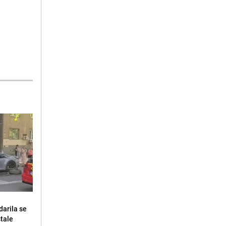
darila se
stale