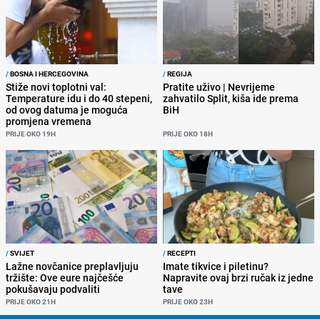
/
BOSNA I HERCEGOVINA
/
REGIJA
Stiže novi toplotni val:
Pratite uživo | Nevrijeme
Temperature idu i do 40 stepeni,
zahvatilo Split, kiša ide prema
od ovog datuma je moguća
BiH
promjena vremena
PRIJE OKO 19H
PRIJE OKO 18H
/
SVIJET
/
RECEPTI
Lažne novčanice preplavljuju
Imate tikvice i piletinu?
tržište: Ove eure najčešće
Napravite ovaj brzi ručak iz jedne
pokušavaju podvaliti
tave
PRIJE OKO 21H
PRIJE OKO 23H