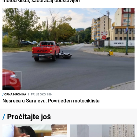
motociklista, saobraćaj obustavljen
/
CRNA HRONIKA
I
PRIJE OKO 18H
Nesreća u Sarajevu: Povrijeđen motociklista
/
Pročitajte još