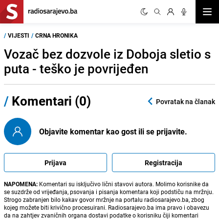
Otvor
/
VIJESTI
/
CRNA HRONIKA
Vozač bez dozvole iz Doboja sletio s
puta - teško je povrijeđen
/
Komentari (0)
Povratak na članak
Objavite komentar kao gost ili se prijavite.
Prijava
Registracija
NAPOMENA:
Komentari su isključivo lični stavovi autora. Molimo korisnike da
se suzdrže od vrijeđanja, psovanja i pisanja komentara koji podstiču na mržnju.
Strogo zabranjen bilo kakav govor mržnje na portalu radiosarajevo.ba, zbog
kojeg možete biti krivično procesuirani. Radiosarajevo.ba ima pravo i obavezu
da na zahtjev zvaničnih organa dostavi podatke o korisniku čiji komentari