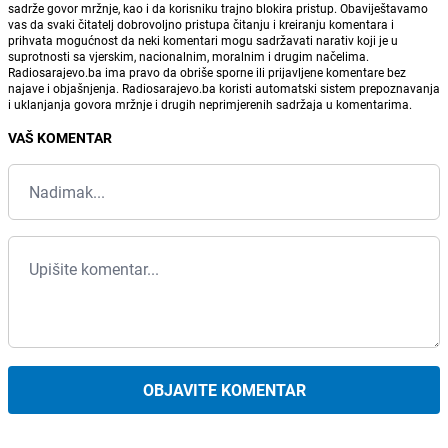
sadrže govor mržnje, kao i da korisniku trajno blokira pristup. Obaviještavamo
vas da svaki čitatelj dobrovoljno pristupa čitanju i kreiranju komentara i
prihvata mogućnost da neki komentari mogu sadržavati narativ koji je u
suprotnosti sa vjerskim, nacionalnim, moralnim i drugim načelima.
Radiosarajevo.ba ima pravo da obriše sporne ili prijavljene komentare bez
najave i objašnjenja. Radiosarajevo.ba koristi automatski sistem prepoznavanja
i uklanjanja govora mržnje i drugih neprimjerenih sadržaja u komentarima.
VAŠ KOMENTAR
OBJAVITE KOMENTAR