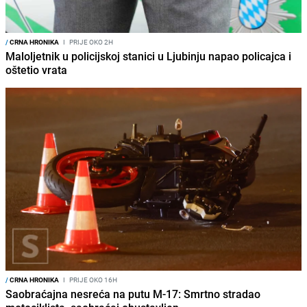
/
CRNA HRONIKA
I
PRIJE OKO 2H
Maloljetnik u policijskoj stanici u Ljubinju napao policajca i
oštetio vrata
/
CRNA HRONIKA
I
PRIJE OKO 16H
Saobraćajna nesreća na putu M-17: Smrtno stradao