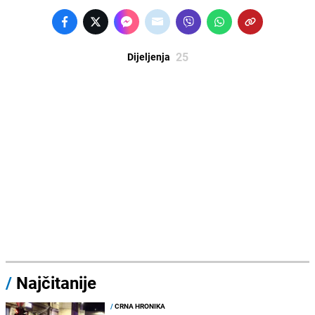
25
Dijeljenja
/
Najčitanije
/
CRNA HRONIKA