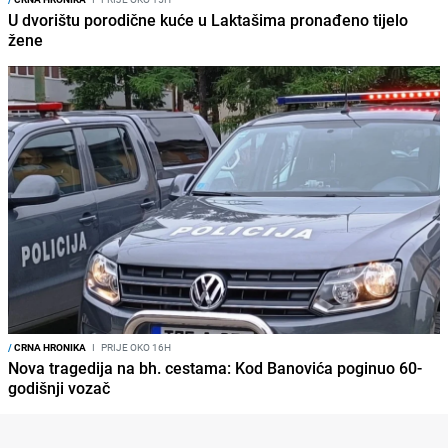
U dvorištu porodične kuće u Laktašima pronađeno tijelo
žene
/
CRNA HRONIKA
I
PRIJE OKO 16H
Nova tragedija na bh. cestama: Kod Banovića poginuo 60-
godišnji vozač