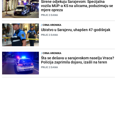
Sirene odjekuju Sarajevom: Specijalna
vozila MUP-a KS na ulicama, poduzimaju se
mjere opreza
PRIJE 2 DANA
/
CRNA HRONIKA
Ubistvo u Sarajevu, uhapšen 47-godišnjak
PRIJE 2 DANA
/
CRNA HRONIKA
Šta se dešava u sarajevskom naselju Vraca?
Policija zaprimila dojavu, izašli na teren
PRIJE 2 DANA