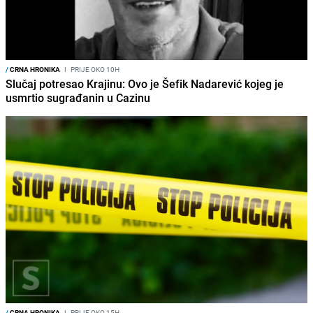
/
CRNA HRONIKA
I
PRIJE OKO 10H
Slučaj potresao Krajinu: Ovo je Šefik Nadarević kojeg je
usmrtio sugrađanin u Cazinu
/
CRNA HRONIKA
I
PRIJE OKO 15H