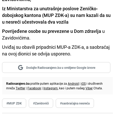
Iz Ministarstva za unutrašnje poslove Zeničko-
dobojskog kantona (MUP ZDK-a) su nam kazali da su
u nesreći učestvovala dva vozila
Povrijeđene osobe su prevezene u Dom zdravlja
u
Zavidovićima.
Uviđaj su obavili pripadnici MUP-a ZDK-a, a saobraćaj
na ovoj dionici se odvija usporeno.
Dodajte Radiosarajevo.ba u omiljene Google izvore
Radiosarajevo.ba
pratite putem aplikacije za
Android
|
iOS
i društvenih
mreža
Twitter
|
Facebook
|
Instagram
, kao i putem našeg
Viber
Chata.
#MUP ZDK
#Zavidovići
#saobraćajna nesreća