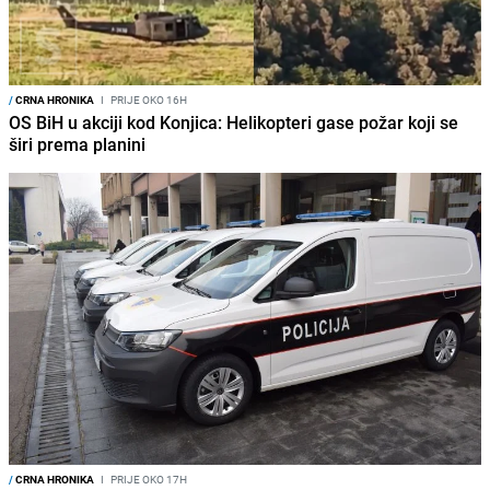
/
CRNA HRONIKA
I
PRIJE OKO 16H
OS BiH u akciji kod Konjica: Helikopteri gase požar koji se
širi prema planini
/
CRNA HRONIKA
I
PRIJE OKO 17H