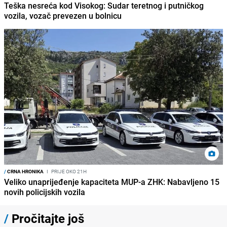
Teška nesreća kod Visokog: Sudar teretnog i putničkog
vozila, vozač prevezen u bolnicu
/
CRNA HRONIKA
I
PRIJE OKO 21H
Veliko unaprijeđenje kapaciteta MUP-a ZHK: Nabavljeno 15
novih policijskih vozila
/
Pročitajte još