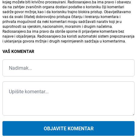
kojeg možete biti krivično procesuirani. Radiosarajevo.ba ima pravo i obavezu
da na zahtjev zvaničnih organa dostavi podatke o korisniku čiji komentari
sadrže govor mržnje, kao i da korisniku trajno blokira pristup. Obaviještavamo
vas da svaki čitatelj dobrovoljno pristupa čitanju i kreiranju komentara i
prihvata mogućnost da neki komentari mogu sadržavati narativ koji je u
suprotnosti sa vjerskim, nacionalnim, moralnim i drugim načelima.
Radiosarajevo.ba ima pravo da obriše sporne ili prijavljene komentare bez
najave i objašnjenja. Radiosarajevo.ba koristi automatski sistem prepoznavanja
i uklanjanja govora mržnje i drugih neprimjerenih sadržaja u komentarima.
VAŠ KOMENTAR
OBJAVITE KOMENTAR