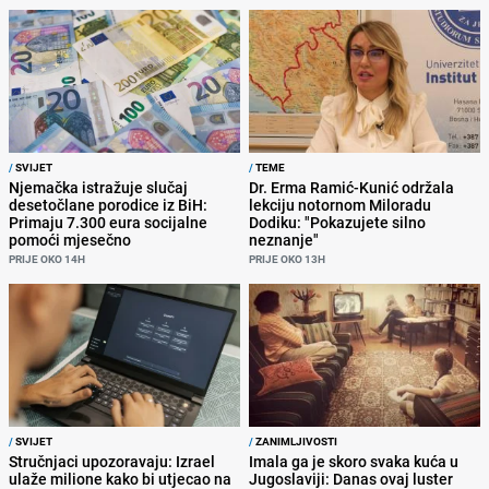
/
SVIJET
/
TEME
Njemačka istražuje slučaj
Dr. Erma Ramić-Kunić održala
desetočlane porodice iz BiH:
lekciju notornom Miloradu
Primaju 7.300 eura socijalne
Dodiku: "Pokazujete silno
pomoći mjesečno
neznanje"
PRIJE OKO 14H
PRIJE OKO 13H
/
SVIJET
/
ZANIMLJIVOSTI
Stručnjaci upozoravaju: Izrael
Imala ga je skoro svaka kuća u
ulaže milione kako bi utjecao na
Jugoslaviji: Danas ovaj luster