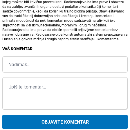
kojeg možete biti krivično procesuirani. Radiosarajevo.ba ima pravo i obavezu
da na zahtjev zvaničnih organa dostavi podatke o korisniku čiji komentari
sadrže govor mržnje, kao i da korisniku trajno blokira pristup. Obaviještavamo
vas da svaki čitatelj dobrovoljno pristupa čitanju i kreiranju komentara i
prihvata mogućnost da neki komentari mogu sadržavati narativ koji je u
suprotnosti sa vjerskim, nacionalnim, moralnim i drugim načelima.
Radiosarajevo.ba ima pravo da obriše sporne ili prijavljene komentare bez
najave i objašnjenja. Radiosarajevo.ba koristi automatski sistem prepoznavanja
i uklanjanja govora mržnje i drugih neprimjerenih sadržaja u komentarima.
VAŠ KOMENTAR
OBJAVITE KOMENTAR