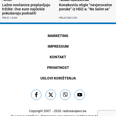
Lažne novčanice preplavljuju
Konakoviću stigle "nevjerovatne
tržište: Ove eure najčešće
poruke" iz HDZ-a: "Ne šalim se"
pokušavaju podvaliti
PRIJE 1 DAN
PRIJE OKO 23H
MARKETING
IMPRESSUM
KONTAKT
PRIVATNOST
USLOVI KORIŠTENJA
Copyright 2007. - 2026.
radiosarajevo.ba
.
Sva prava pridržana. Zabranjeno preuzimanje sadržaja bez dozvole