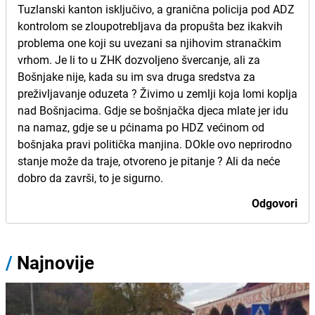
Tuzlanski kanton isključivo, a granična policija pod ADZ
kontrolom se zloupotrebljava da propušta bez ikakvih
problema one koji su uvezani sa njihovim stranačkim
vrhom. Je li to u ZHK dozvoljeno švercanje, ali za
Bošnjake nije, kada su im sva druga sredstva za
preživljavanje oduzeta ? Živimo u zemlji koja lomi koplja
nad Bošnjacima. Gdje se bošnjačka djeca mlate jer idu
na namaz, gdje se u pćinama po HDZ većinom od
bošnjaka pravi politička manjina. DOkle ovo neprirodno
stanje može da traje, otvoreno je pitanje ? Ali da neće
dobro da završi, to je sigurno.
Odgovori
/
Najnovije