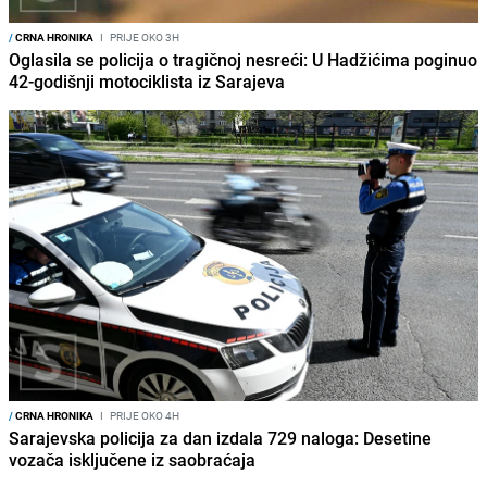
/
CRNA HRONIKA
I
PRIJE OKO 3H
Oglasila se policija o tragičnoj nesreći: U Hadžićima poginuo
42-godišnji motociklista iz Sarajeva
/
CRNA HRONIKA
I
PRIJE OKO 4H
Sarajevska policija za dan izdala 729 naloga: Desetine
vozača isključene iz saobraćaja