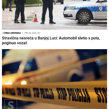
/
CRNA HRONIKA
I
PRIJE OKO 2H
Stravična nesreća u Banjoj Luci: Automobil sletio s puta,
poginuo vozač