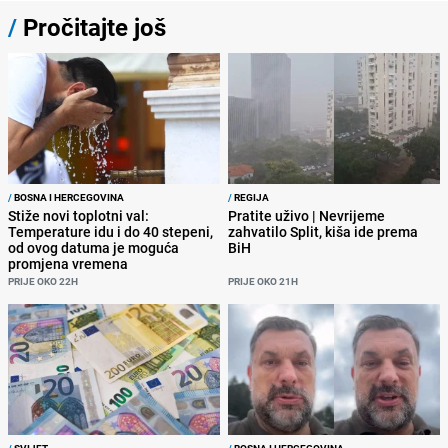
/
Pročitajte još
/
BOSNA I HERCEGOVINA
/
REGIJA
Stiže novi toplotni val:
Pratite uživo | Nevrijeme
Temperature idu i do 40 stepeni,
zahvatilo Split, kiša ide prema
od ovog datuma je moguća
BiH
promjena vremena
PRIJE OKO 22H
PRIJE OKO 21H
/
SVIJET
/
BOSNA I HERCEGOVINA