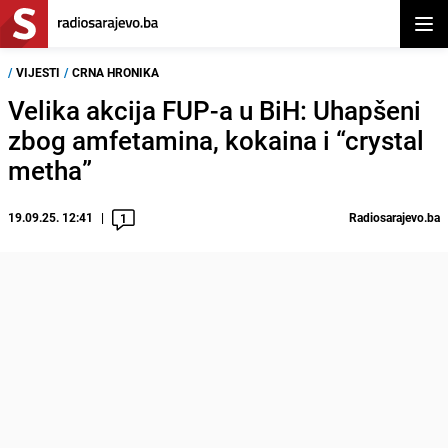
Otvor
/
VIJESTI
/
CRNA HRONIKA
Velika akcija FUP-a u BiH: Uhapšeni
zbog amfetamina, kokaina i “crystal
metha”
19.09.25. 12:41
Radiosarajevo.ba
1