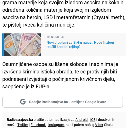
grama materije koja svojim izledom asocira na kokain,
određena količina materije koja svojim izgledom
asocira na heroin, LSD i metamfetamin (Crystal meth),
te pištolj i veća količina municije.
TRENDING
Novi problemi za BiH u najavi: Hoće li izbori
srušiti kreditni rejting?
Osumnjičene osobe su lišene slobode i nad njima je
izvršena kriminalistička obrada, te će protiv njih biti
podneseni Izvještaji o počinjenom krivičnom djelu,
saopćeno je iz FUP-a.
Dodajte Radiosarajevo.ba u omiljene Google izvore
Radiosarajevo.ba
pratite putem aplikacije za
Android
|
iOS
i društvenih
mreža
Twitter
|
Facebook
|
Instagram
, kao i putem našeg
Viber
Chata.