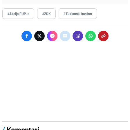
#Akcija FUP-a
#ZDK
#Tuzlanski kanton
/
Komentari