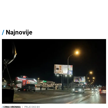
/
Najnovije
/
CRNA HRONIKA
I
PRIJE OKO 8H