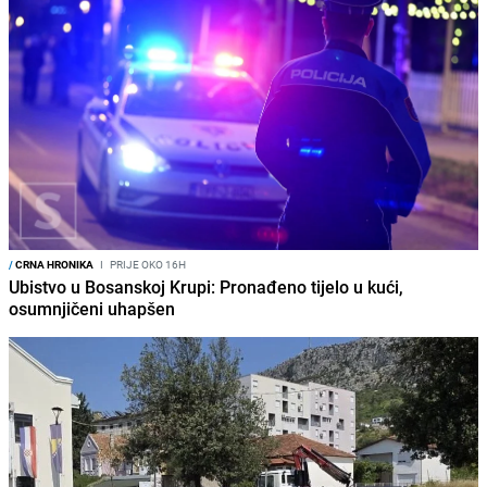
/
CRNA HRONIKA
I
PRIJE OKO 16H
Ubistvo u Bosanskoj Krupi: Pronađeno tijelo u kući,
osumnjičeni uhapšen