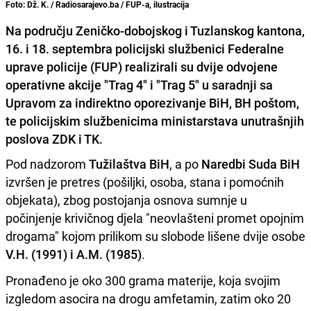
Foto: Dž. K. / Radiosarajevo.ba / FUP-a, ilustracija
Na području Zeničko-dobojskog i Tuzlanskog kantona,
16. i 18. septembra policijski službenici Federalne
uprave policije (FUP) realizirali su dvije odvojene
operativne akcije "Trag 4" i "Trag 5" u saradnji sa
Upravom za indirektno oporezivanje BiH, BH poštom,
te policijskim službenicima ministarstava unutrašnjih
poslova ZDK i TK.
Pod nadzorom
Tužilaštva BiH
, a po
Naredbi Suda BiH
izvršen je pretres (pošiljki, osoba, stana i pomoćnih
objekata), zbog postojanja osnova sumnje u
počinjenje krivičnog djela "neovlašteni promet opojnim
drogama" kojom prilikom su slobode lišene dvije osobe
V.H. (1991) i A.M. (1985)
.
Pronađeno je oko 300 grama materije, koja svojim
izgledom asocira na drogu amfetamin, zatim oko 20