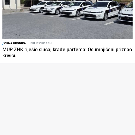
/
CRNA HRONIKA
I
PRIJE OKO 18H
MUP ZHK riješio slučaj krađe parfema: Osumnjičeni priznao
krivicu