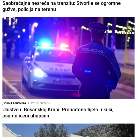
Saobraćajna nesreća na tranzitu: Stvorile se ogromne
gužve, policija na terenu
/
CRNA HRONIKA
I
PRIJE OKO 6H
Ubistvo u Bosanskoj Krupi: Pronađeno tijelo u kući,
osumnjičeni uhapšen