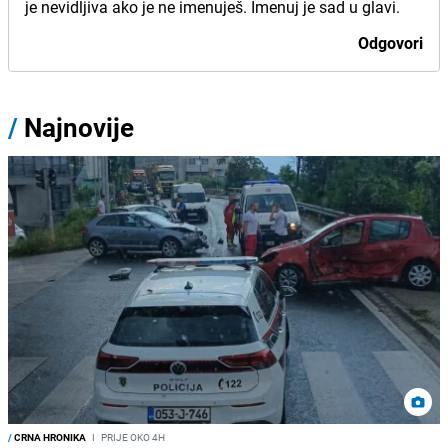
je nevidljiva ako je ne imenuješ. Imenuj je sad u glavi.
Odgovori
/
Najnovije
/
CRNA HRONIKA
I
PRIJE OKO 4H