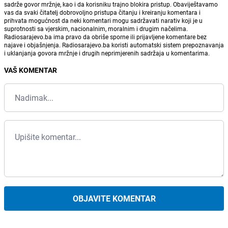
sadrže govor mržnje, kao i da korisniku trajno blokira pristup. Obaviještavamo
vas da svaki čitatelj dobrovoljno pristupa čitanju i kreiranju komentara i
prihvata mogućnost da neki komentari mogu sadržavati narativ koji je u
suprotnosti sa vjerskim, nacionalnim, moralnim i drugim načelima.
Radiosarajevo.ba ima pravo da obriše sporne ili prijavljene komentare bez
najave i objašnjenja. Radiosarajevo.ba koristi automatski sistem prepoznavanja
i uklanjanja govora mržnje i drugih neprimjerenih sadržaja u komentarima.
VAŠ KOMENTAR
OBJAVITE KOMENTAR