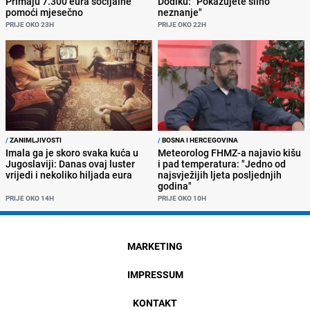
Primaju 7.300 eura socijalne
Dodiku: "Pokazujete silno
pomoći mjesečno
neznanje"
PRIJE OKO 23H
PRIJE OKO 22H
/
ZANIMLJIVOSTI
/
BOSNA I HERCEGOVINA
Imala ga je skoro svaka kuća u
Meteorolog FHMZ-a najavio kišu
Jugoslaviji: Danas ovaj luster
i pad temperatura: "Jedno od
vrijedi i nekoliko hiljada eura
najsvježijih ljeta posljednjih
godina"
PRIJE OKO 14H
PRIJE OKO 10H
MARKETING
IMPRESSUM
KONTAKT