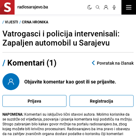
Otvor
/
VIJESTI
/
CRNA HRONIKA
Vatrogasci i policija intervenisali:
Zapaljen automobil u Sarajevu
/
Komentari (1)
Povratak na članak
Objavite komentar kao gost ili se prijavite.
Prijava
Registracija
NAPOMENA:
Komentari su isključivo lični stavovi autora. Molimo korisnike da
se suzdrže od vrijeđanja, psovanja i pisanja komentara koji podstiču na mržnju.
Strogo zabranjen bilo kakav govor mržnje na portalu radiosarajevo.ba, zbog
kojeg možete biti krivično procesuirani. Radiosarajevo.ba ima pravo i obavezu
da na zahtjev zvaničnih organa dostavi podatke o korisniku čiji komentari