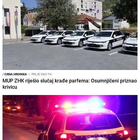
/
CRNA HRONIKA
I
PRIJE OKO 7H
MUP ZHK riješio slučaj krađe parfema: Osumnjičeni priznao
krivicu