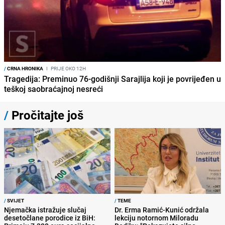
/
CRNA HRONIKA
I
PRIJE OKO 12H
Tragedija: Preminuo 76-godišnji Sarajlija koji je povrijeđen u
teškoj saobraćajnoj nesreći
/
Pročitajte još
/
SVIJET
/
TEME
Njemačka istražuje slučaj
Dr. Erma Ramić-Kunić održala
desetočlane porodice iz BiH:
lekciju notornom Miloradu