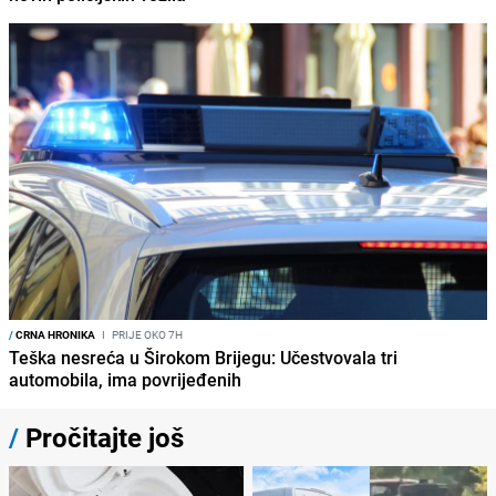
/
CRNA HRONIKA
I
PRIJE OKO 7H
Teška nesreća u Širokom Brijegu: Učestvovala tri
automobila, ima povrijeđenih
/
Pročitajte još