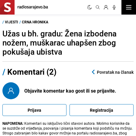
Otvor
/
VIJESTI
/
CRNA HRONIKA
Užas u bh. gradu: Žena izbodena
nožem, muškarac uhapšen zbog
pokušaja ubistva
/
Komentari (2)
Povratak na članak
Objavite komentar kao gost ili se prijavite.
Prijava
Registracija
NAPOMENA:
Komentari su isključivo lični stavovi autora. Molimo korisnike da
se suzdrže od vrijeđanja, psovanja i pisanja komentara koji podstiču na mržnju.
Strogo zabranjen bilo kakav govor mržnje na portalu radiosarajevo.ba, zbog