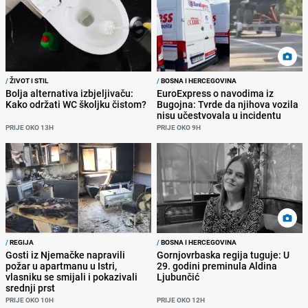
/
ŽIVOT I STIL
/
BOSNA I HERCEGOVINA
Bolja alternativa izbjeljivaču:
EuroExpress o navodima iz
Kako održati WC školjku čistom?
Bugojna: Tvrde da njihova vozila
nisu učestvovala u incidentu
PRIJE OKO 13H
PRIJE OKO 9H
/
REGIJA
/
BOSNA I HERCEGOVINA
Gosti iz Njemačke napravili
Gornjovrbaska regija tuguje: U
požar u apartmanu u Istri,
29. godini preminula Aldina
vlasniku se smijali i pokazivali
Ljubunčić
srednji prst
PRIJE OKO 10H
PRIJE OKO 12H