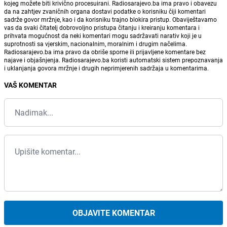
kojeg možete biti krivično procesuirani. Radiosarajevo.ba ima pravo i obavezu
da na zahtjev zvaničnih organa dostavi podatke o korisniku čiji komentari
sadrže govor mržnje, kao i da korisniku trajno blokira pristup. Obaviještavamo
vas da svaki čitatelj dobrovoljno pristupa čitanju i kreiranju komentara i
prihvata mogućnost da neki komentari mogu sadržavati narativ koji je u
suprotnosti sa vjerskim, nacionalnim, moralnim i drugim načelima.
Radiosarajevo.ba ima pravo da obriše sporne ili prijavljene komentare bez
najave i objašnjenja. Radiosarajevo.ba koristi automatski sistem prepoznavanja
i uklanjanja govora mržnje i drugih neprimjerenih sadržaja u komentarima.
VAŠ KOMENTAR
OBJAVITE KOMENTAR