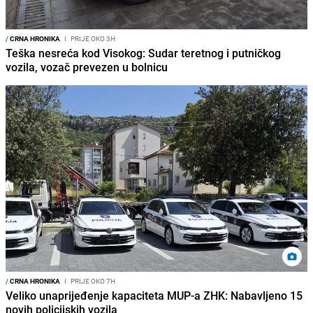
/
CRNA HRONIKA
I
PRIJE OKO 3H
Teška nesreća kod Visokog: Sudar teretnog i putničkog
vozila, vozač prevezen u bolnicu
/
CRNA HRONIKA
I
PRIJE OKO 7H
Veliko unaprijeđenje kapaciteta MUP-a ZHK: Nabavljeno 15
novih policijskih vozila