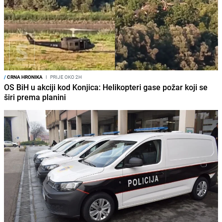
/
CRNA HRONIKA
I
PRIJE OKO 2H
OS BiH u akciji kod Konjica: Helikopteri gase požar koji se
širi prema planini