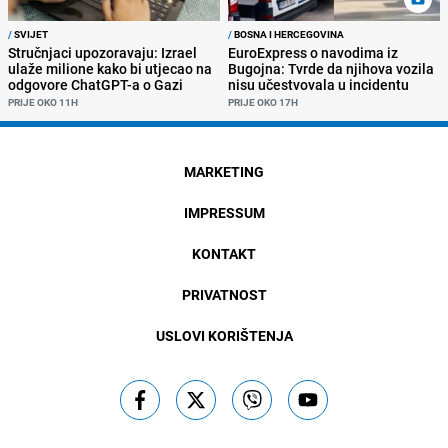
/
SVIJET
/
BOSNA I HERCEGOVINA
Stručnjaci upozoravaju: Izrael
EuroExpress o navodima iz
ulaže milione kako bi utjecao na
Bugojna: Tvrde da njihova vozila
odgovore ChatGPT-a o Gazi
nisu učestvovala u incidentu
PRIJE OKO 11H
PRIJE OKO 17H
MARKETING
IMPRESSUM
KONTAKT
PRIVATNOST
USLOVI KORIŠTENJA