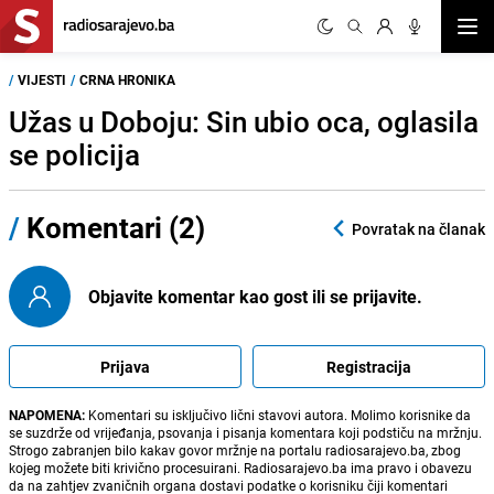
Otvor
/
VIJESTI
/
CRNA HRONIKA
Užas u Doboju: Sin ubio oca, oglasila
se policija
/
Komentari (2)
Povratak na članak
Objavite komentar kao gost ili se prijavite.
Prijava
Registracija
NAPOMENA:
Komentari su isključivo lični stavovi autora. Molimo korisnike da
se suzdrže od vrijeđanja, psovanja i pisanja komentara koji podstiču na mržnju.
Strogo zabranjen bilo kakav govor mržnje na portalu radiosarajevo.ba, zbog
kojeg možete biti krivično procesuirani. Radiosarajevo.ba ima pravo i obavezu
da na zahtjev zvaničnih organa dostavi podatke o korisniku čiji komentari