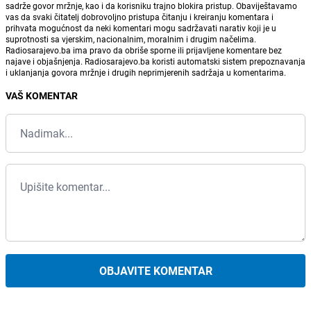
sadrže govor mržnje, kao i da korisniku trajno blokira pristup. Obaviještavamo
vas da svaki čitatelj dobrovoljno pristupa čitanju i kreiranju komentara i
prihvata mogućnost da neki komentari mogu sadržavati narativ koji je u
suprotnosti sa vjerskim, nacionalnim, moralnim i drugim načelima.
Radiosarajevo.ba ima pravo da obriše sporne ili prijavljene komentare bez
najave i objašnjenja. Radiosarajevo.ba koristi automatski sistem prepoznavanja
i uklanjanja govora mržnje i drugih neprimjerenih sadržaja u komentarima.
VAŠ KOMENTAR
OBJAVITE KOMENTAR