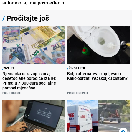
automobila, ima povrijeđenih
/
Pročitajte još
/
SVIJET
/
ŽIVOT I STIL
Njemačka istražuje slučaj
Bolja alternativa izbjeljivaču:
desetočlane porodice iz BiH:
Kako održati WC školjku čistom?
Primaju 7.300 eura socijalne
pomoći mjesečno
PRIJE OKO 8H
PRIJE OKO 22H