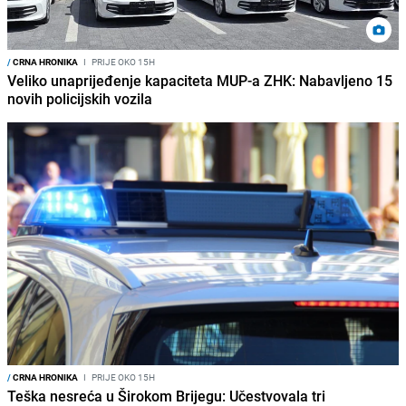
/
CRNA HRONIKA
I
PRIJE OKO 15H
Veliko unaprijeđenje kapaciteta MUP-a ZHK: Nabavljeno 15
novih policijskih vozila
/
CRNA HRONIKA
I
PRIJE OKO 15H
Teška nesreća u Širokom Brijegu: Učestvovala tri