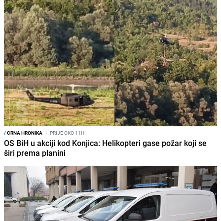
/
CRNA HRONIKA
I
PRIJE OKO 11H
OS BiH u akciji kod Konjica: Helikopteri gase požar koji se
širi prema planini