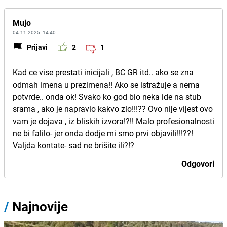
Mujo
04.11.2025. 14:40
Prijavi
2
1
Kad ce vise prestati inicijali , BC GR itd.. ako se zna
odmah imena u prezimena!! Ako se istražuje a nema
potvrde.. onda ok! Svako ko god bio neka ide na stub
srama , ako je napravio kakvo zlo!!!?? Ovo nije vijest ovo
vam je dojava , iz bliskih izvora!?!! Malo profesionalnosti
ne bi falilo- jer onda dodje mi smo prvi objavili!!!??!
Valjda kontate- sad ne brišite ili?!?
Odgovori
/
Najnovije